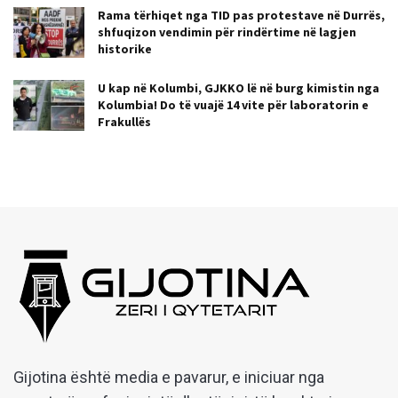
Rama tërhiqet nga TID pas protestave në Durrës,
shfuqizon vendimin për rindërtime në lagjen
historike
U kap në Kolumbi, GJKKO lë në burg kimistin nga
Kolumbia! Do të vuajë 14 vite për laboratorin e
Frakullës
Gijotina është media e pavarur, e iniciuar nga