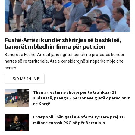
Fushë-Arrëzi kundër shkrirjes së bashkisë,
banorët mbledhin firma për peticion
Banorët e Fushë-Arrëzit janë ngritur sërish në protestës kundër
hartës së re territoriale. Ata e konsiderojnë si nëpërkëmbje dhe
cenim...
LEXO MË SHUMË
Theu arrestin në shtëpi për të trafikuar 28
sudanezë, pranga 2 personave gjatë operacionit
në Korçë
Liverpooli i bën gati një ofertë zyrtare prej 115
milionë eurosh PSG-së për Barcola-n