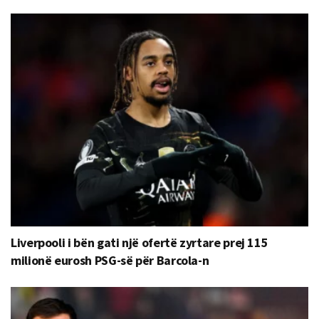
Liverpooli i bën gati një ofertë zyrtare prej 115
milionë eurosh PSG-së për Barcola-n