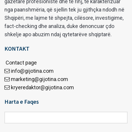
gazetarë profesionistë dhe të rinj, të karakterizuar
nga paanshmëria, që sjellin tek ju gjithçka ndodh në
Shqipëri, me lajme të shpejta, cilësore, investigime,
fact-checking dhe analiza, duke denoncuar çdo
shkelje apo abuzim ndaj qytetarëve shqiptarë.
KONTAKT
Contact page
info@gijotina.com
marketing@gijotina.com
kryeredaktor@gijotina.com
Harta e Faqes
Harta
e
Faqes