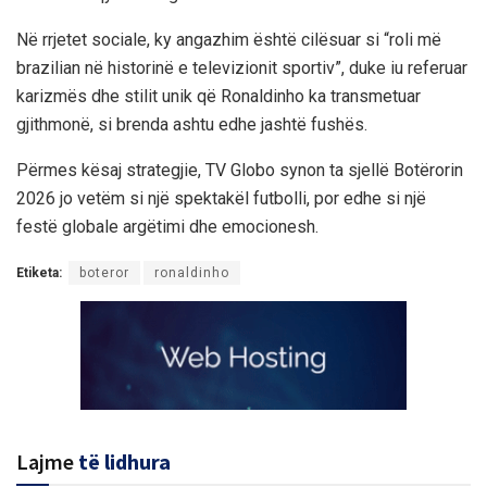
Në rrjetet sociale, ky angazhim është cilësuar si “roli më
brazilian në historinë e televizionit sportiv”, duke iu referuar
karizmës dhe stilit unik që Ronaldinho ka transmetuar
gjithmonë, si brenda ashtu edhe jashtë fushës.
Përmes kësaj strategjie, TV Globo synon ta sjellë Botërorin
2026 jo vetëm si një spektakël futbolli, por edhe si një
festë globale argëtimi dhe emocionesh.
Etiketa:
boteror
ronaldinho
Lajme
të lidhura