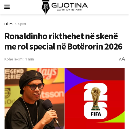
Fillimi
Sport
Ronaldinho rikthehet në skenë
me rol special në Botërorin 2026
A
Kohë leximi: 1 min
A