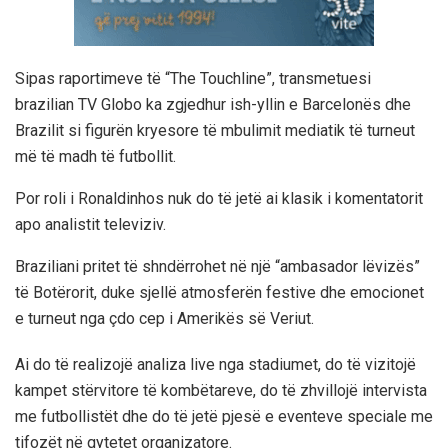
Sipas raportimeve të “The Touchline”, transmetuesi
brazilian TV Globo ka zgjedhur ish-yllin e Barcelonës dhe
Brazilit si figurën kryesore të mbulimit mediatik të turneut
më të madh të futbollit.
Por roli i Ronaldinhos nuk do të jetë ai klasik i komentatorit
apo analistit televiziv.
Braziliani pritet të shndërrohet në një “ambasador lëvizës”
të Botërorit, duke sjellë atmosferën festive dhe emocionet
e turneut nga çdo cep i Amerikës së Veriut.
Ai do të realizojë analiza live nga stadiumet, do të vizitojë
kampet stërvitore të kombëtareve, do të zhvillojë intervista
me futbollistët dhe do të jetë pjesë e eventeve speciale me
tifozët në qytetet organizatore.