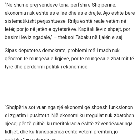
“Në shumë prej vendeve tona, përfshirë Shqipërinë,
ekonomia nuk është as e lirë dhe as e drejtë. Ajo është bërë
sistematikisht përjashtuese. Rritja është reale vetëm në
letër, por jo në jetën e qytetarëve. Kapitali lëviz shpejt, por
besimi lëviz ngadalë,” – theksoi Tabaku në fjalën e saj.
Sipas deputetes demokrate, problemi më i madh nuk
qëndron te mungesa e ligjeve, por te mungesa e zbatimit të
tyre dhe përdorimi politik i ekonomisë.
“Shqipëria sot vuan nga një ekonomi që shpesh funksionon
si zgjatim i pushtetit. Një ekonomi ku rregullat nuk zbatohen
njësoj për të gjithë, ku meritokracia është zëvendësuar nga
lidhjet, dhe ku transparenca është vetëm premtim, jo
praktikë,” – u shpreh ajo.