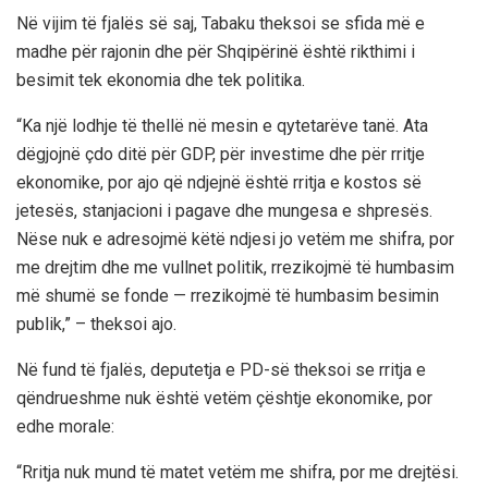
Në vijim të fjalës së saj, Tabaku theksoi se sfida më e
madhe për rajonin dhe për Shqipërinë është rikthimi i
besimit tek ekonomia dhe tek politika.
“Ka një lodhje të thellë në mesin e qytetarëve tanë. Ata
dëgjojnë çdo ditë për GDP, për investime dhe për rritje
ekonomike, por ajo që ndjejnë është rritja e kostos së
jetesës, stanjacioni i pagave dhe mungesa e shpresës.
Nëse nuk e adresojmë këtë ndjesi jo vetëm me shifra, por
me drejtim dhe me vullnet politik, rrezikojmë të humbasim
më shumë se fonde — rrezikojmë të humbasim besimin
publik,” – theksoi ajo.
Në fund të fjalës, deputetja e PD-së theksoi se rritja e
qëndrueshme nuk është vetëm çështje ekonomike, por
edhe morale:
“Rritja nuk mund të matet vetëm me shifra, por me drejtësi.