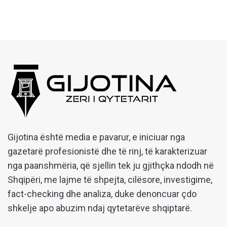
Gijotina është media e pavarur, e iniciuar nga
gazetarë profesionistë dhe të rinj, të karakterizuar
nga paanshmëria, që sjellin tek ju gjithçka ndodh në
Shqipëri, me lajme të shpejta, cilësore, investigime,
fact-checking dhe analiza, duke denoncuar çdo
shkelje apo abuzim ndaj qytetarëve shqiptarë.