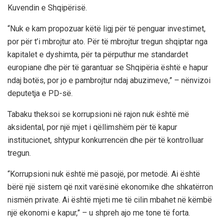
Kuvendin e Shqipërisë.
“Nuk e kam propozuar këtë ligj për të penguar investimet,
por për t’i mbrojtur ato. Për të mbrojtur tregun shqiptar nga
kapitalet e dyshimta, për ta përputhur me standardet
europiane dhe për të garantuar se Shqipëria është e hapur
ndaj botës, por jo e pambrojtur ndaj abuzimeve,” – nënvizoi
deputetja e PD-së.
Tabaku theksoi se korrupsioni në rajon nuk është më
aksidental, por një mjet i qëllimshëm për të kapur
institucionet, shtypur konkurrencën dhe për të kontrolluar
tregun.
“Korrupsioni nuk është më pasojë, por metodë. Ai është
bërë një sistem që nxit varësinë ekonomike dhe shkatërron
nismën private. Ai është mjeti me të cilin mbahet në këmbë
një ekonomi e kapur,” – u shpreh ajo me tone të forta.