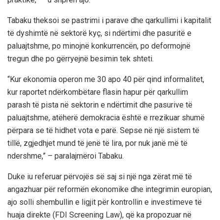
Tabaku theksoi se pastrimi i parave dhe qarkullimi i kapitalit
të dyshimtë në sektorë kyç, si ndërtimi dhe pasuritë e
paluajtshme, po minojnë konkurrencën, po deformojnë
tregun dhe po gërryejnë besimin tek shteti.
“Kur ekonomia operon me 30 apo 40 për qind informalitet,
kur raportet ndërkombëtare flasin hapur për qarkullim
parash të pista në sektorin e ndërtimit dhe pasurive të
paluajtshme, atëherë demokracia është e rrezikuar shumë
përpara se të hidhet vota e parë. Sepse në një sistem të
tillë, zgjedhjet mund të jenë të lira, por nuk janë më të
ndershme,” – paralajmëroi Tabaku.
Duke iu referuar përvojës së saj si një nga zërat më të
angazhuar për reformën ekonomike dhe integrimin europian,
ajo solli shembullin e ligjit për kontrollin e investimeve të
huaja direkte (FDI Screening Law), që ka propozuar në