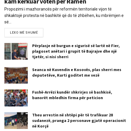
kam kërkuar votën për Ramën
Propozimi i mazhorancës për reformën territoriale vijon të
shkaktojë protesta në bashkitë që do të zhbëhen, ku mbrëmjen e
së...
LEXO MË SHUMË
Përplasje në burgun e sigurisë së lartë në Fier,
plagoset anëtari i grupit të Bajrajve dhe një
tjetër, si nisi sherri
Seanca në Kuvendin e Kosovës, plas sherri mes
deputetëve, Kurti goditet me vezë
Fushë-Arrëzi kundër shkrirjes së bashkisë,
banorët mbledhin firma për peticion
Theu arrestin në shtëpi për të trafikuar 28
sudanezë, pranga 2 personave gjatë operacionit
në Korçë