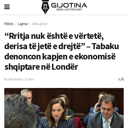
Fillimi
Lajme
Aktualitet
“Rritja nuk është e vërtetë,
derisa të jetë e drejtë” – Tabaku
denoncon kapjen e ekonomisë
shqiptare në Londër
A
Kohë leximi: 3 min
A