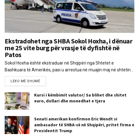
Ekstradohet nga SHBA Sokol Hoxha, i dënuar
me 25 vite burg për vrasje të dyfishtë në
Patos
Sokol Hoxha është ekstraduar në Shqipëri nga Shtetet e
Bashkuara të Amerikës, pasi u arrestua në muajin maj në shtetin...
LEXO MË SHUMË
Kursi i këmbimit valutor/ Sa blihet dhe shitet
euro, dollari dhe monedhat e tjera
Senati amerikan konfirmon Eric Wendt si
ambasador të SHBA-së në Shqipëri, pritet firma e
Presidentit Trump