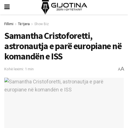
Fillimi
Të tjera
Show Biz
Samantha Cristoforetti,
astronautja e parë europiane në
komandën e ISS
A
Kohë leximi: 1 min
A