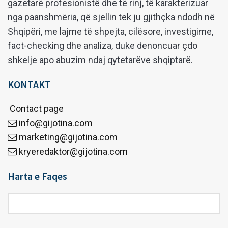
gazetarë profesionistë dhe të rinj, të karakterizuar
nga paanshmëria, që sjellin tek ju gjithçka ndodh në
Shqipëri, me lajme të shpejta, cilësore, investigime,
fact-checking dhe analiza, duke denoncuar çdo
shkelje apo abuzim ndaj qytetarëve shqiptarë.
KONTAKT
Contact page
info@gijotina.com
marketing@gijotina.com
kryeredaktor@gijotina.com
Harta e Faqes
Harta
e