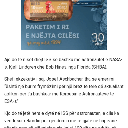
Ajo do të niset drejt ISS së bashku me astronautët e NASA-
s, Kjell Lindgren dhe Bob Hines, nga Florida (SHBA).
Shefi ekzekutiv i saj, Josef Aschbacher, tha se emërimi
“është një burim frymëzimi për një brez të tërë që aktualisht
aplikon për t’u bashkuar me Korpusin e Astronautëve të
ESA-s”.
Kjo do të jetë hera e dytë në ISS për astronauten, e cila ka
vendosur rekordin për qëndrimin më të gjatë në hapësirë ​​