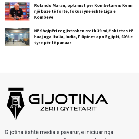
Rolando Maran, optimist për Kombëtaren: Kemi
një bazë të fortë, fokusi ynë është Liga e
Kombeve
Në Shqipëri regjistrohen rreth 39 mijë shtetas të
huaj nga Italia, India, Filipinet apo Egjipti, 60% e
tyre për të punuar
Gijotina është media e pavarur, e iniciuar nga