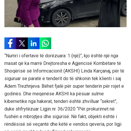
“Numri i ofertave të dorëzuara: 1 (një)”, kjo është një nga
masat që ka marrë Drejtoresha e Agjencisë Kombëtare të
Shoqërisë së Informcacionit (AKSHI) Linda Karçanaj, për të
siguruar se paratë e tenderit do të shkonin tek klienti i saj
Adem Trezhnjeva. Bëhet fjalë për super tenderin për rojet e
godinës. Dhe meqenëse AKSHI ka pësuar sulme
kibernetike nga hakerat, tenderi është zhvilluar “sekret”,
duke shfrytëzuar Ligjin nr. 36/2020 “Për prokurimet në
fushën e mbrojtjes dhe sigurisë. Në fakt, objekti është i
rëndësisë së veçantë dhe këtë e vendos qeveria, por ligji