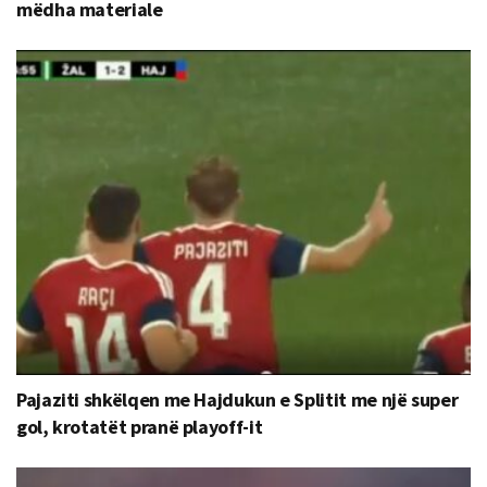
mëdha materiale
Pajaziti shkëlqen me Hajdukun e Splitit me një super
gol, krotatët pranë playoff-it