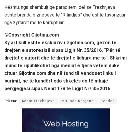
Kështu, nga shembujt që paraqitëm, del se Trezhnjeva
është brenda bizneseve të “Rilindjes” dhe është favorizuar
nga zyrtarët më të korruptuar.
©️Copyright Gijotina.com
Ky artikull është ekskluziv i Gijotina.com, gëzon të
drejtën e autorësisë sipas Ligjit Nr. 35/2016, “Për të
drejtat e autorit dhe të drejtat e lidhura me to”. Shkrimi
mund të ripublikohet nga mediat e tjera vetëm duke
cituar Gijotina.com dhe në fund të vendoset linku i
burimit, në të kundërt çdo shkelës do të mbajë
përgjegjësi sipas Nenit 178 të Ligjit Nr/ 35/2016.
Etiketa:
Adem Trezhnjeva
Mirlinda Karçanaj
tender