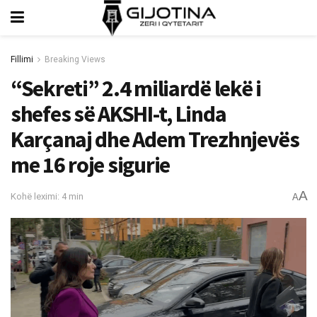
Fillimi
Breaking Views
“Sekreti” 2.4 miliardë lekë i
shefes së AKSHI-t, Linda
Karçanaj dhe Adem Trezhnjevës
me 16 roje sigurie
A
Kohë leximi: 4 min
A