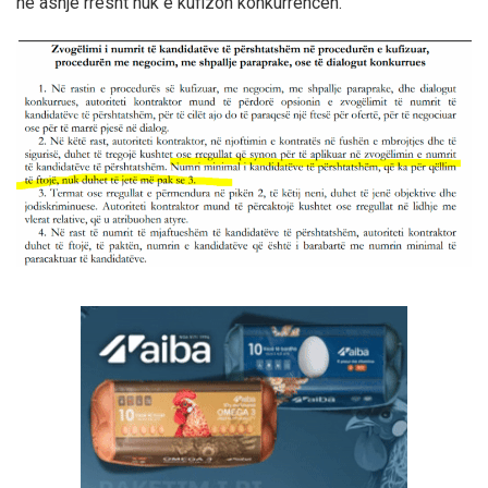
në asnjë rresht nuk e kufizon konkurrencën.