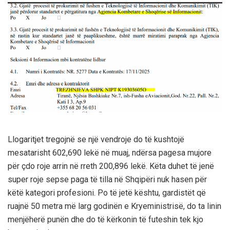
Llogaritjet tregojnë se një vendroje do të kushtojë
mesatarisht 602,690 lekë në muaj, ndërsa pagesa mujore
për çdo roje arrin në rreth 200,896 lekë. Këta duhet të jenë
super roje sepse paga të tilla në Shqipëri nuk hasen për
këtë kategori profesioni. Po të jetë kështu, gardistët që
ruajnë 50 metra më larg godinën e Kryeministrisë, do ta linin
menjëherë punën dhe do të kërkonin të futeshin tek kjo