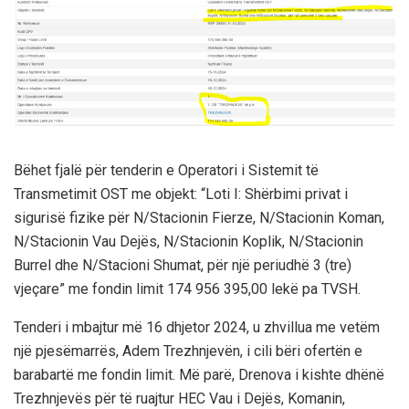
Bëhet fjalë për tenderin e Operatori i Sistemit të
Transmetimit OST me objekt: “Loti I: Shërbimi privat i
sigurisë fizike për N/Stacionin Fierze, N/Stacionin Koman,
N/Stacionin Vau Dejës, N/Stacionin Koplik, N/Stacionin
Burrel dhe N/Stacioni Shumat, për një periudhë 3 (tre)
vjeçare” me fondin limit 174 956 395,00 lekë pa TVSH.
Tenderi i mbajtur më 16 dhjetor 2024, u zhvillua me vetëm
një pjesëmarrës, Adem Trezhnjevën, i cili bëri ofertën e
barabartë me fondin limit. Më parë, Drenova i kishte dhënë
Trezhnjevës për të ruajtur HEC Vau i Dejës, Komanin,