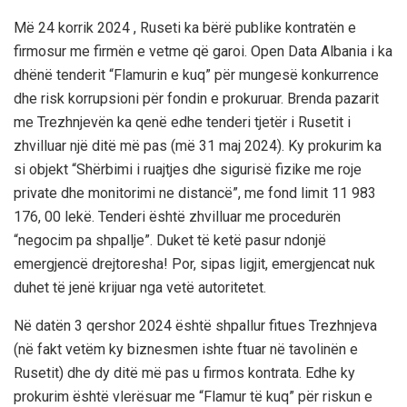
Më 24 korrik 2024 , Ruseti ka bërë publike kontratën e
firmosur me firmën e vetme që garoi. Open Data Albania i ka
dhënë tenderit “Flamurin e kuq” për mungesë konkurrence
dhe risk korrupsioni për fondin e prokuruar. Brenda pazarit
me Trezhnjevën ka qenë edhe tenderi tjetër i Rusetit i
zhvilluar një ditë më pas (më 31 maj 2024). Ky prokurim ka
si objekt “Shërbimi i ruajtjes dhe sigurisë fizike me roje
private dhe monitorimi ne distancë”, me fond limit 11 983
176, 00 lekë. Tenderi është zhvilluar me procedurën
“negocim pa shpallje”. Duket të ketë pasur ndonjë
emergjencë drejtoresha! Por, sipas ligjit, emergjencat nuk
duhet të jenë krijuar nga vetë autoritetet.
Në datën 3 qershor 2024 është shpallur fitues Trezhnjeva
(në fakt vetëm ky biznesmen ishte ftuar në tavolinën e
Rusetit) dhe dy ditë më pas u firmos kontrata. Edhe ky
prokurim është vlerësuar me “Flamur të kuq” për riskun e