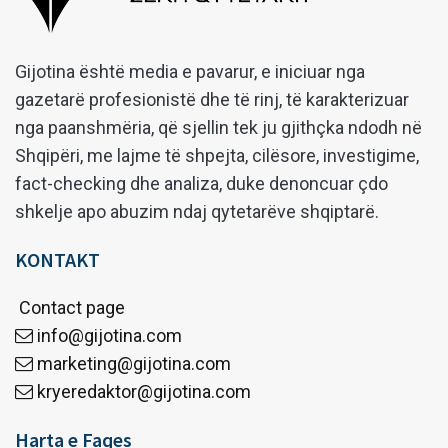
Gijotina është media e pavarur, e iniciuar nga
gazetarë profesionistë dhe të rinj, të karakterizuar
nga paanshmëria, që sjellin tek ju gjithçka ndodh në
Shqipëri, me lajme të shpejta, cilësore, investigime,
fact-checking dhe analiza, duke denoncuar çdo
shkelje apo abuzim ndaj qytetarëve shqiptarë.
KONTAKT
Contact page
info@gijotina.com
marketing@gijotina.com
kryeredaktor@gijotina.com
Harta e Faqes