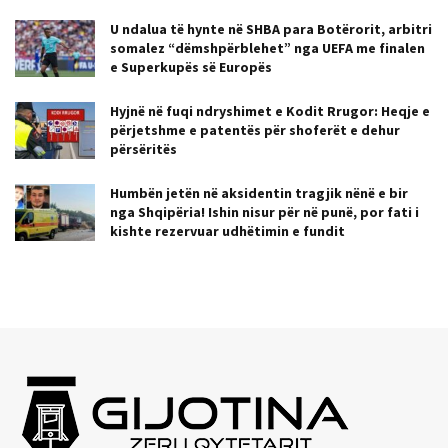
U ndalua të hynte në SHBA para Botërorit, arbitri
somalez “dëmshpërblehet” nga UEFA me finalen
e Superkupës së Europës
Hyjnë në fuqi ndryshimet e Kodit Rrugor: Heqje e
përjetshme e patentës për shoferët e dehur
përsëritës
Humbën jetën në aksidentin tragjik nënë e bir
nga Shqipëria! Ishin nisur për në punë, por fati i
kishte rezervuar udhëtimin e fundit