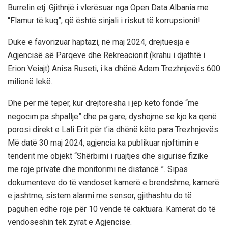
Burrelin etj. Gjithnjë i vlerësuar nga Open Data Albania me
“Flamur të kuq”, që është sinjali i riskut të korrupsionit!
Duke e favorizuar haptazi, në maj 2024, drejtuesja e
Agjencisë së Parqeve dhe Rekreacionit (krahu i djathtë i
Erion Veiajt) Anisa Ruseti, i ka dhënë Adem Trezhnjevës 600
milionë lekë.
Dhe për më tepër, kur drejtoresha i jep këto fonde “me
negocim pa shpallje” dhe pa garë, dyshojmë se kjo ka qenë
porosi direkt e Lali Erit për t’ia dhënë këto para Trezhnjevës.
Më datë 30 maj 2024, agjencia ka publikuar njoftimin e
tenderit me objekt “Shërbimi i ruajtjes dhe sigurisë fizike
me roje private dhe monitorimi ne distancë ”. Sipas
dokumenteve do të vendoset kamerë e brendshme, kamerë
e jashtme, sistem alarmi me sensor, gjithashtu do të
paguhen edhe roje për 10 vende të caktuara. Kamerat do të
vendoseshin tek zyrat e Agjencisë.