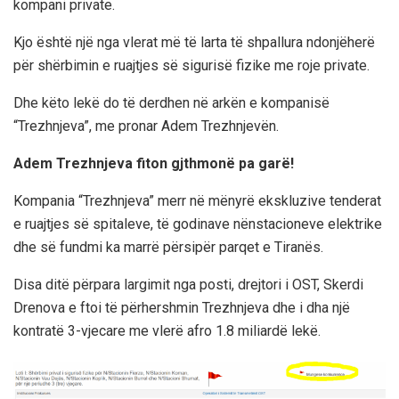
kompani private.
Kjo është një nga vlerat më të larta të shpallura ndonjëherë
për shërbimin e ruajtjes së sigurisë fizike me roje private.
Dhe këto lekë do të derdhen në arkën e kompanisë
“Trezhnjeva”, me pronar Adem Trezhnjevën.
Adem Trezhnjeva fiton gjthmonë pa garë!
Kompania “Trezhnjeva” merr në mënyrë ekskluzive tenderat
e ruajtjes së spitaleve, të godinave nënstacioneve elektrike
dhe së fundmi ka marrë përsipër parqet e Tiranës.
Disa ditë përpara largimit nga posti, drejtori i OST, Skerdi
Drenova e ftoi të përhershmin Trezhnjeva dhe i dha një
kontratë 3-vjecare me vlerë afro 1.8 miliardë lekë.