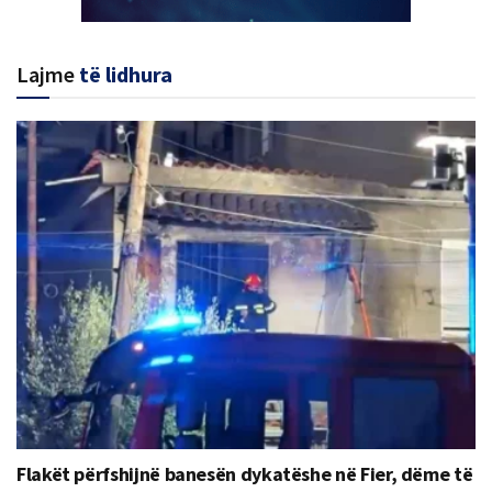
Lajme
të lidhura
Flakët përfshijnë banesën dykatëshe në Fier, dëme të