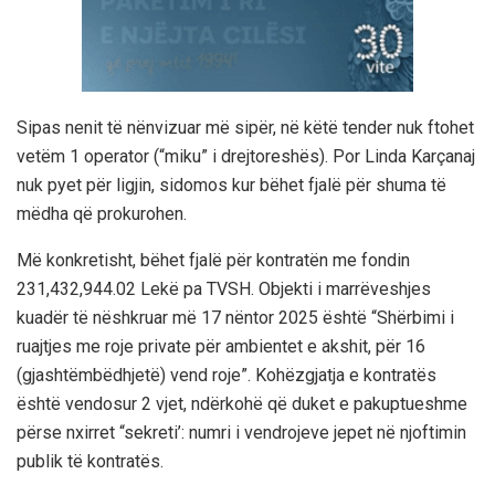
Sipas nenit të nënvizuar më sipër, në këtë tender nuk ftohet
vetëm 1 operator (“miku” i drejtoreshës). Por Linda Karçanaj
nuk pyet për ligjin, sidomos kur bëhet fjalë për shuma të
mëdha që prokurohen.
Më konkretisht, bëhet fjalë për kontratën me fondin
231,432,944.02 Lekë pa TVSH. Objekti i marrëveshjes
kuadër të nëshkruar më 17 nëntor 2025 është “Shërbimi i
ruajtjes me roje private për ambientet e akshit, për 16
(gjashtëmbëdhjetë) vend roje”. Kohëzgjatja e kontratës
është vendosur 2 vjet, ndërkohë që duket e pakuptueshme
përse nxirret “sekreti’: numri i vendrojeve jepet në njoftimin
publik të kontratës.