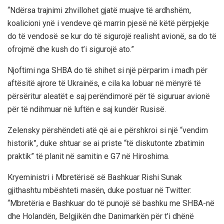
“Ndërsa trajnimi zhvillohet gjatë muajve të ardhshëm,
koalicioni ynë i vendeve që marrin pjesë në këtë përpjekje
do të vendosë se kur do të sigurojë realisht avionë, sa do të
ofrojmë dhe kush do t’i sigurojë ato.”
Njoftimi nga SHBA do të shihet si një përparim i madh për
aftësitë ajrore të Ukrainës, e cila ka lobuar në mënyrë të
përsëritur aleatët e saj perëndimorë për të siguruar avionë
për të ndihmuar në luftën e saj kundër Rusisë.
Zelensky përshëndeti atë që ai e përshkroi si një “vendim
historik”, duke shtuar se ai priste “të diskutonte zbatimin
praktik” të planit në samitin e G7 në Hiroshima.
Kryeministri i Mbretërisë së Bashkuar Rishi Sunak
gjithashtu mbështeti masën, duke postuar në Twitter:
“Mbretëria e Bashkuar do të punojë së bashku me SHBA-në
dhe Holandën, Belgjikën dhe Danimarkën për t’i dhënë