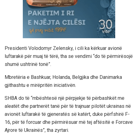
Presidenti Volodomyr Zelensky, i cili ka kërkuar avionë
luftarakë për muaj të tërë, tha se vendimi “do të përmirësojë
shumë ushtrinë tonë”.
Mbretëria e Bashkuar, Holanda, Belgjika dhe Danimarka
gjithashtu e mirëpritën iniciativën.
SHBA do të “mbështesë një përpjekje të përbashkët me
aleatët dhe partnerët tanë për të trajnuar pilotët ukrainas në
avionët luftarakë të gjeneratës së katërt, duke përfshirë F-
16, për të forcuar dhe përmirësuar më tej aftësitë e Forcave
Ajrore të Ukrainës”, tha zyrtari.