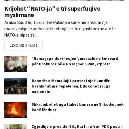
Krijohet “NATO-ja” e tri superfuqive
myslimane
Arabia Saudite, Turqia dhe Pakistani kanë nënshkruar një
marrëveshje të përbashkët mbrojtjeje, të ngjashme me atë të
NATO-s, sipas së...
LEXO MË SHUMË
“Rama jepe dorëheqjen”, mesazhi në Bulevard
për Prokurorinë e Posaçme: SPAK, ç’pret?
Banorët e Memaliajit protestojnë kundër
bashkimit me Tepelenën, bllokohet rruga
nacionale
Shkrumbohet nga flakët banesa në Shkodër, nuk
ka të lënduar
Zgjedhja e presidentit, Kurti i ofron PDK postin