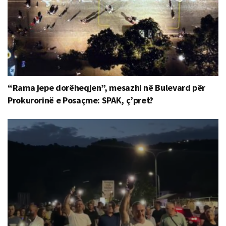
“Rama jepe dorëheqjen”, mesazhi në Bulevard për
Prokurorinë e Posaçme: SPAK, ç’pret?