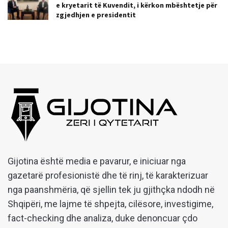
e kryetarit të Kuvendit, i kërkon mbështetje për
zgjedhjen e presidentit
Gijotina është media e pavarur, e iniciuar nga
gazetarë profesionistë dhe të rinj, të karakterizuar
nga paanshmëria, që sjellin tek ju gjithçka ndodh në
Shqipëri, me lajme të shpejta, cilësore, investigime,
fact-checking dhe analiza, duke denoncuar çdo