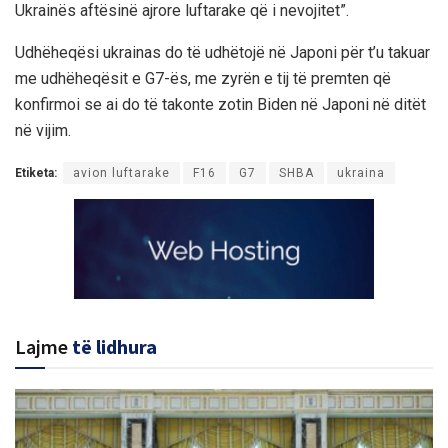
Ukrainës aftësinë ajrore luftarake që i nevojitet”.
Udhëheqësi ukrainas do të udhëtojë në Japoni për t’u takuar
me udhëheqësit e G7-ës, me zyrën e tij të premten që
konfirmoi se ai do të takonte zotin Biden në Japoni në ditët
në vijim.
Etiketa:
avion luftarake
F16
G7
SHBA
ukraina
Lajme
të lidhura