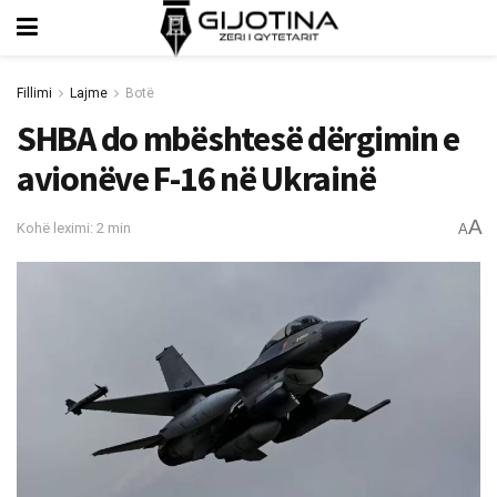
Fillimi
Lajme
Botë
SHBA do mbështesë dërgimin e
avionëve F-16 në Ukrainë
A
Kohë leximi: 2 min
A