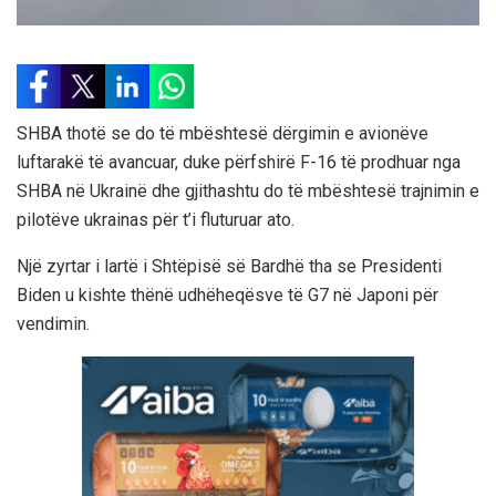
SHBA thotë se do të mbështesë dërgimin e avionëve
luftarakë të avancuar, duke përfshirë F-16 të prodhuar nga
SHBA në Ukrainë dhe gjithashtu do të mbështesë trajnimin e
pilotëve ukrainas për t’i fluturuar ato.
Një zyrtar i lartë i Shtëpisë së Bardhë tha se Presidenti
Biden u kishte thënë udhëheqësve të G7 në Japoni për
vendimin.