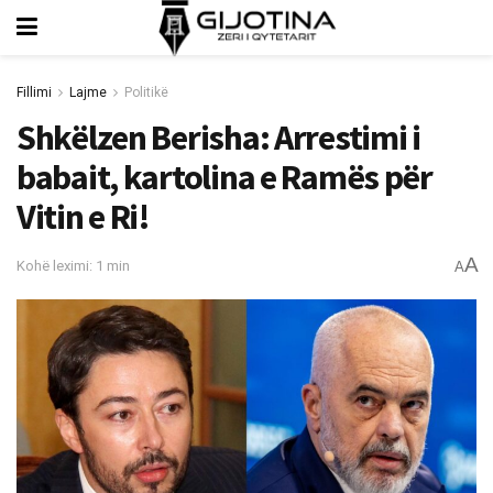
Fillimi
Lajme
Politikë
Shkëlzen Berisha: Arrestimi i
babait, kartolina e Ramës për
Vitin e Ri!
A
Kohë leximi: 1 min
A