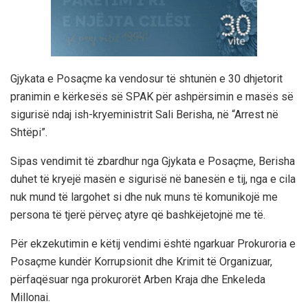
Gjykata e Posaçme ka vendosur të shtunën e 30 dhjetorit
pranimin e kërkesës së SPAK për ashpërsimin e masës së
sigurisë ndaj ish-kryeministrit Sali Berisha, në “Arrest në
Shtëpi”.
Sipas vendimit të zbardhur nga Gjykata e Posaçme, Berisha
duhet të kryejë masën e sigurisë në banesën e tij, nga e cila
nuk mund të largohet si dhe nuk muns të komunikojë me
persona të tjerë përveç atyre që bashkëjetojnë me të.
Për ekzekutimin e këtij vendimi është ngarkuar Prokuroria e
Posaçme kundër Korrupsionit dhe Krimit të Organizuar,
përfaqësuar nga prokurorët Arben Kraja dhe Enkeleda
Millonai.