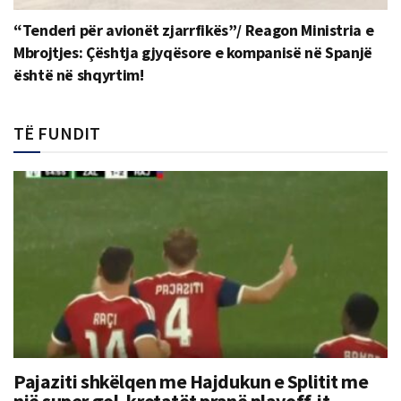
“Tenderi për avionët zjarrfikës”/ Reagon Ministria e
Mbrojtjes: Çështja gjyqësore e kompanisë në Spanjë
është në shqyrtim!
TË FUNDIT
Pajaziti shkëlqen me Hajdukun e Splitit me