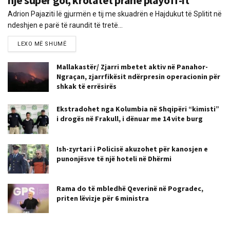
një super gol, krotatët pranë playoff-it
Adrion Pajaziti lë gjurmën e tij me skuadrën e Hajdukut të Splitit në
ndeshjen e parë të raundit të tretë...
LEXO MË SHUMË
Mallakastër/ Zjarri mbetet aktiv në Panahor-
Ngraçan, zjarrfikësit ndërpresin operacionin për
shkak të errësirës
Ekstradohet nga Kolumbia në Shqipëri “kimisti”
i drogës në Frakull, i dënuar me 14 vite burg
Ish-zyrtari i Policisë akuzohet për kanosjen e
punonjësve të një hoteli në Dhërmi
Rama do të mbledhë Qeverinë në Pogradec,
priten lëvizje për 6 ministra