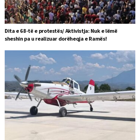
Dita e 68-të e protestës/ Aktivistja: Nuk e lëmë
sheshin pa u realizuar dorëheqja e Ramës!