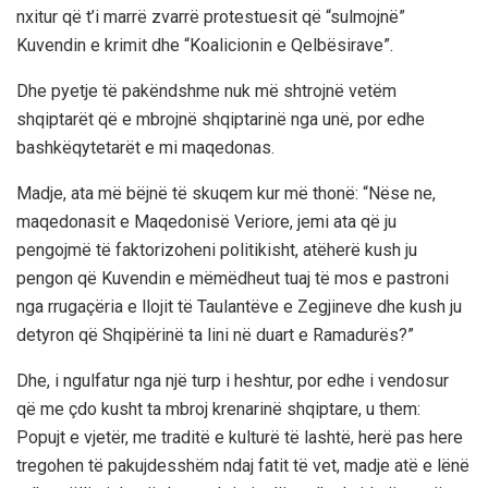
nxitur që t’i marrë zvarrë protestuesit që “sulmojnë”
Kuvendin e krimit dhe “Koalicionin e Qelbësirave”.
Dhe pyetje të pakëndshme nuk më shtrojnë vetëm
shqiptarët që e mbrojnë shqiptarinë nga unë, por edhe
bashkëqytetarët e mi maqedonas.
Madje, ata më bëjnë të skuqem kur më thonë: “Nëse ne,
maqedonasit e Maqedonisë Veriore, jemi ata që ju
pengojmë të faktorizoheni politikisht, atëherë kush ju
pengon që Kuvendin e mëmëdheut tuaj të mos e pastroni
nga rrugaçëria e llojit të Taulantëve e Zegjineve dhe kush ju
detyron që Shqipërinë ta lini në duart e Ramadurës?”
Dhe, i ngulfatur nga një turp i heshtur, por edhe i vendosur
që me çdo kusht ta mbroj krenarinë shqiptare, u them:
Popujt e vjetër, me traditë e kulturë të lashtë, herë pas here
tregohen të pakujdesshëm ndaj fatit të vet, madje atë e lënë