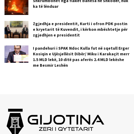
Shkrumbohet nga flakët banesa në Shkodër, nuk
ka të lënduar
Zgjedhja e presidentit, Kurti i ofron PDK postin
e kryetarit të Kuvendit, i kërkon mbështetje për
zgjedhjen e presidentit
I pandehuri i SPAK Ndoc Kulla fut në sqetull Erger
Kosiqin e Ujësjellësit Dibër/ Miku i Karakaçit merr
1.5 MLD lekë, 10 ditë pas aferës 2.4 MLD lekëshe
me Besmir Leshën