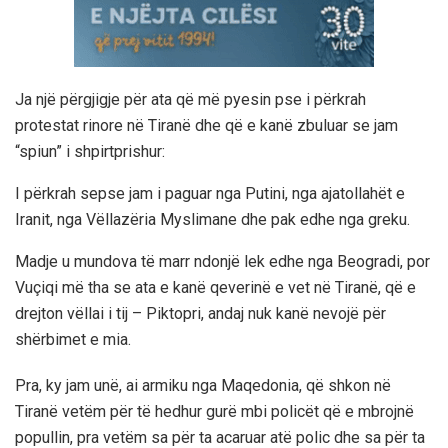
Ja një përgjigje për ata që më pyesin pse i përkrah
protestat rinore në Tiranë dhe që e kanë zbuluar se jam
“spiun” i shpirtprishur:
I përkrah sepse jam i paguar nga Putini, nga ajatollahët e
Iranit, nga Vëllazëria Myslimane dhe pak edhe nga greku.
Madje u mundova të marr ndonjë lek edhe nga Beogradi, por
Vuçiqi më tha se ata e kanë qeverinë e vet në Tiranë, që e
drejton vëllai i tij – Piktopri, andaj nuk kanë nevojë për
shërbimet e mia.
Pra, ky jam unë, ai armiku nga Maqedonia, që shkon në
Tiranë vetëm për të hedhur gurë mbi policët që e mbrojnë
popullin, pra vetëm sa për ta acaruar atë polic dhe sa për ta