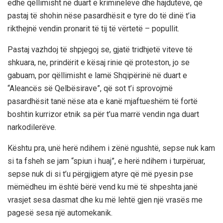
edhe qëllimisht në duart e kriminelëve dhe hajdutëve, që
pastaj të shohin nëse pasardhësit e tyre do të dinë t’ia
rikthejnë vendin pronarit të tij të vërtetë – popullit.
Pastaj vazhdoj të shpjegoj se, gjatë tridhjetë viteve të
shkuara, ne, prindërit e kësaj rinie që proteston, jo se
gabuam, por qëllimisht e lamë Shqipërinë në duart e
“Aleancës së Qelbësirave”, që sot t’i sprovojmë
pasardhësit tanë nëse ata e kanë mjaftueshëm të fortë
boshtin kurrizor etnik sa për t’ua marrë vendin nga duart
narkodilerëve.
Kështu pra, unë herë ndihem i zënë ngushtë, sepse nuk kam
si ta fsheh se jam “spiun i huaj”, e herë ndihem i turpëruar,
sepse nuk di si t’u përgjigjem atyre që më pyesin pse
mëmëdheu im është bërë vend ku më të shpeshta janë
vrasjet sesa dasmat dhe ku më lehtë gjen një vrasës me
pagesë sesa një automekanik.