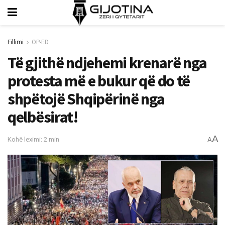
Fillimi
OP-ED
Të gjithë ndjehemi krenarë nga
protesta më e bukur që do të
shpëtojë Shqipërinë nga
qelbësirat!
A
Kohë leximi: 2 min
A