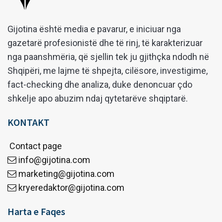
Gijotina është media e pavarur, e iniciuar nga
gazetarë profesionistë dhe të rinj, të karakterizuar
nga paanshmëria, që sjellin tek ju gjithçka ndodh në
Shqipëri, me lajme të shpejta, cilësore, investigime,
fact-checking dhe analiza, duke denoncuar çdo
shkelje apo abuzim ndaj qytetarëve shqiptarë.
KONTAKT
Contact page
info@gijotina.com
marketing@gijotina.com
kryeredaktor@gijotina.com
Harta e Faqes