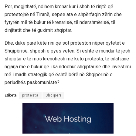
Por, megjithatë, ndihem krenar kur i shoh të rinjtë që
protestojnë në Tiranë, sepse ata e shpërfaqin zërin dhe
fytyrën më të bukur të krenarisë, të ndershmërisë, të
dinjitetit dhe të guximit shqiptar.
Dhe, duke parë këtë rini që sot proteston nëpër qytetet e
Shqipërisë, shpesh e pyes veten: Si është e mundur të jesh
shqiptar e të mos krenohesh me këto protesta, të cilat janë
ngjarja më e bukur që i ka ndodhur shqiptarisë dhe investimi
më i madh strategjik që është bërë në Shqipërinë e
periudhës paskomuniste?
Etiketa:
protesta
Shqiperi