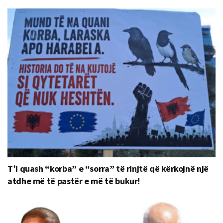
T’i quash “korba” e “sorra” të rinjtë që kërkojnë një
atdhe më të pastër e më të bukur!