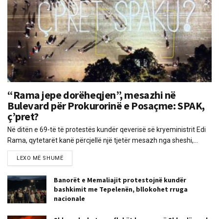
“Rama jepe dorëheqjen”, mesazhi në
Bulevard për Prokurorinë e Posaçme: SPAK,
ç’pret?
Në ditën e 69-të të protestës kundër qeverisë së kryeministrit Edi
Rama, qytetarët kanë përcjellë një tjetër mesazh nga sheshi,...
LEXO MË SHUMË
Banorët e Memaliajit protestojnë kundër
bashkimit me Tepelenën, bllokohet rruga
nacionale