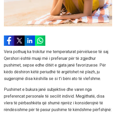
Vera pothuaj ka trokitur me temperaturat përvëluese të saj.
Qershori është muaji më i preferuar për të zgjedhur
pushimet, sepse edhe ditët e gjata janë favorizuese. Për
këdo dëshiron këtë periudhë të argëtohet në plazh, ju
sugjerojmë disa këshilla se si t’i bëni ato të vlefshme.
Pushimet e bukura janë subjektive dhe varen nga
preferencat personale të secilit individ. Megjithatë, disa
vlera të përbashkëta që shumë njerëz i konsiderojnë të
rëndësishme për të pasur pushime të këndshme përfshijnë: