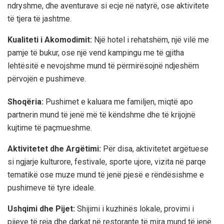
ndryshme, dhe aventurave si ecje në natyrë, ose aktivitete
të tjera të jashtme.
Kualiteti i Akomodimit:
Një hotel i rehatshëm, një vilë me
pamje të bukur, ose një vend kampingu me të gjitha
lehtësitë e nevojshme mund të përmirësojnë ndjeshëm
përvojën e pushimeve.
Shoqëria:
Pushimet e kaluara me familjen, miqtë apo
partnerin mund të jenë më të këndshme dhe të krijojnë
kujtime të paçmueshme.
Aktivitetet dhe Argëtimi:
Për disa, aktivitetet argëtuese
si ngjarje kulturore, festivale, sporte ujore, vizita në parqe
tematikë ose muze mund të jenë pjesë e rëndësishme e
pushimeve të tyre ideale.
Ushqimi dhe Pijet:
Shijimi i kuzhinës lokale, provimi i
pijeve të reja dhe darkat në restorante të mira mund të jenë