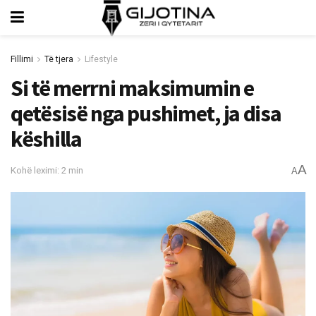
Fillimi
Të tjera
Lifestyle
Si të merrni maksimumin e
qetësisë nga pushimet, ja disa
këshilla
A
Kohë leximi: 2 min
A