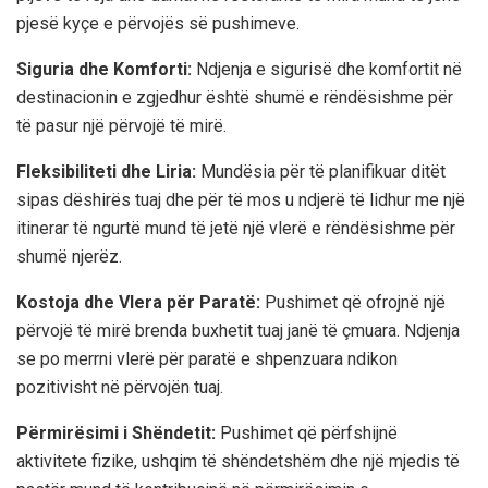
pjesë kyçe e përvojës së pushimeve.
Siguria dhe Komforti:
Ndjenja e sigurisë dhe komfortit në
destinacionin e zgjedhur është shumë e rëndësishme për
të pasur një përvojë të mirë.
Fleksibiliteti dhe Liria:
Mundësia për të planifikuar ditët
sipas dëshirës tuaj dhe për të mos u ndjerë të lidhur me një
itinerar të ngurtë mund të jetë një vlerë e rëndësishme për
shumë njerëz.
Kostoja dhe Vlera për Paratë:
Pushimet që ofrojnë një
përvojë të mirë brenda buxhetit tuaj janë të çmuara. Ndjenja
se po merrni vlerë për paratë e shpenzuara ndikon
pozitivisht në përvojën tuaj.
Përmirësimi i Shëndetit:
Pushimet që përfshijnë
aktivitete fizike, ushqim të shëndetshëm dhe një mjedis të