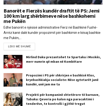
Banorët e Fierzës kundër draftit të PS: Jemi
100 km larg shërbimeve nëse bashkohemi
me Pukën
Edhe banorët e njësisë administrative Fierz në Bashkinë Fushë-
Arrëz kanë dalë kundër propozimit për bashkimin e kësaj bashkie
me Pukën,...
LEXO MË SHUMË
Mirlind Daku prezantohet te Spartaku i Moskës,
merr numrin që mban në Kombëtare
Propozimi i PS për shkrirjen e bashkisë Klos,
kryebashkiakja socialiste: Nëse qytetarët janë
kundër, unë jam me ta
Projekti për kompaninë shtetërore të barnave,
Tabaku: Qeveria po kalon nga paracaktimi i
tenderëve, te kontrolli i gjithë tregut