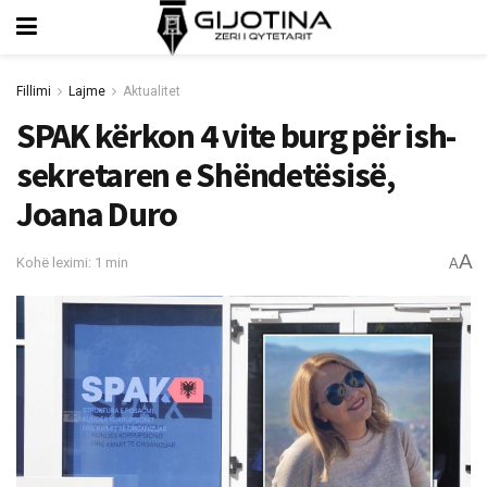
Fillimi
Lajme
Aktualitet
SPAK kërkon 4 vite burg për ish-
sekretaren e Shëndetësisë,
Joana Duro
A
Kohë leximi: 1 min
A