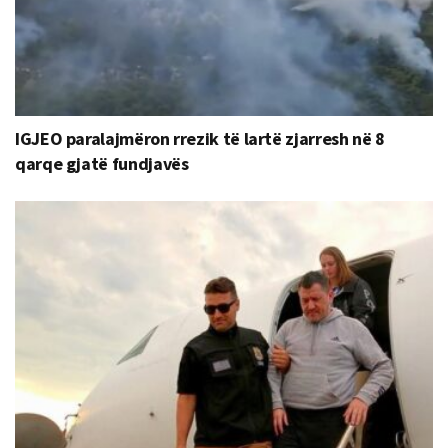
IGJEO paralajmëron rrezik të lartë zjarresh në 8
qarqe gjatë fundjavës