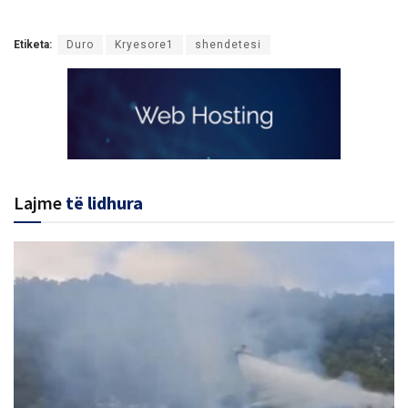
Etiketa:
Duro
Kryesore1
shendetesi
Lajme
të lidhura