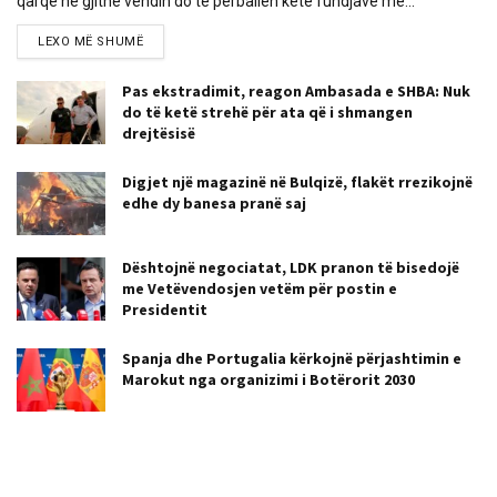
qarqe në gjithë vendin do të përballen këtë fundjavë me...
LEXO MË SHUMË
Pas ekstradimit, reagon Ambasada e SHBA: Nuk
do të ketë strehë për ata që i shmangen
drejtësisë
Digjet një magazinë në Bulqizë, flakët rrezikojnë
edhe dy banesa pranë saj
Dështojnë negociatat, LDK pranon të bisedojë
me Vetëvendosjen vetëm për postin e
Presidentit
Spanja dhe Portugalia kërkojnë përjashtimin e
Marokut nga organizimi i Botërorit 2030