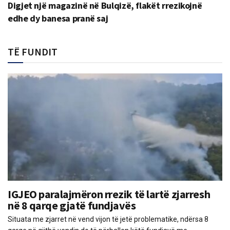
Digjet një magazinë në Bulqizë, flakët rrezikojnë
edhe dy banesa pranë saj
TË FUNDIT
IGJEO paralajmëron rrezik të lartë zjarresh
në 8 qarqe gjatë fundjavës
Situata me zjarret në vend vijon të jetë problematike, ndërsa 8