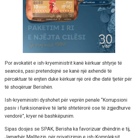
Por avokatët e ish-kryeministrit kanë kërkuar shtyrje të
seancës, pasi pretendojnë se kanë një axhendë të
përcaktuar të enjten duke kërkuar një orë dhe datë tjetër për
të shoqëruar Berishën.
Ish-kryeministri dyshohet për veprën penale “Korrupsioni
pasiv i funksionarëve të lartë shtetërorë ose të zgjedhurve
vendorë”, kryer në bashkëpunim.
Sipas dosjes se SPAK, Berisha ka favorizuar dhëndrin e tij,
Jamarbër Malltezin, për privatizimin e ish-Kompleksit