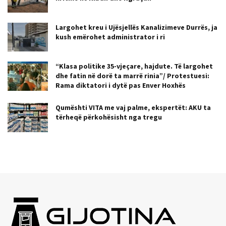
Largohet kreu i Ujësjellës Kanalizimeve Durrës, ja
kush emërohet administrator i ri
“Klasa politike 35-vjeçare, hajdute. Të largohet
dhe fatin në dorë ta marrë rinia”/ Protestuesi:
Rama diktatori i dytë pas Enver Hoxhës
Qumështi VITA me vaj palme, ekspertët: AKU ta
tërheqë përkohësisht nga tregu