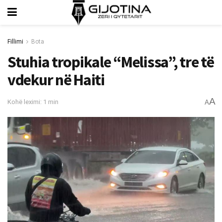
Fillimi
Bota
Stuhia tropikale “Melissa”, tre të
vdekur në Haiti
A
Kohë leximi: 1 min
A