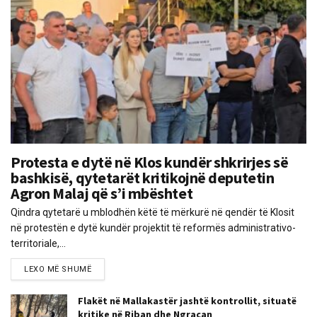
Protesta e dytë në Klos kundër shkrirjes së
bashkisë, qytetarët kritikojnë deputetin
Agron Malaj që s’i mbështet
Qindra qytetarë u mblodhën këtë të mërkurë në qendër të Klosit
në protestën e dytë kundër projektit të reformës administrativo-
territoriale,...
LEXO MË SHUMË
Flakët në Mallakastër jashtë kontrollit, situatë
kritike në Riban dhe Ngraçan