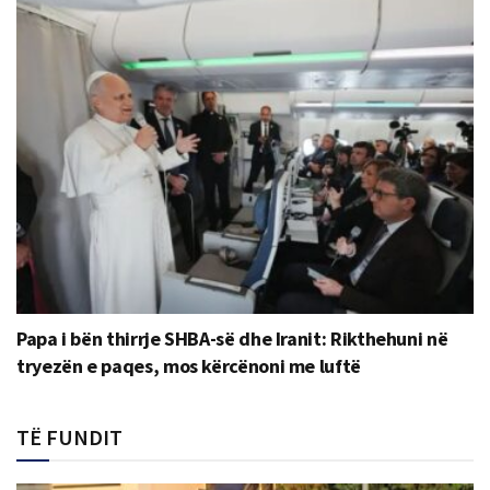
Papa i bën thirrje SHBA-së dhe Iranit: Rikthehuni në
tryezën e paqes, mos kërcënoni me luftë
TË FUNDIT