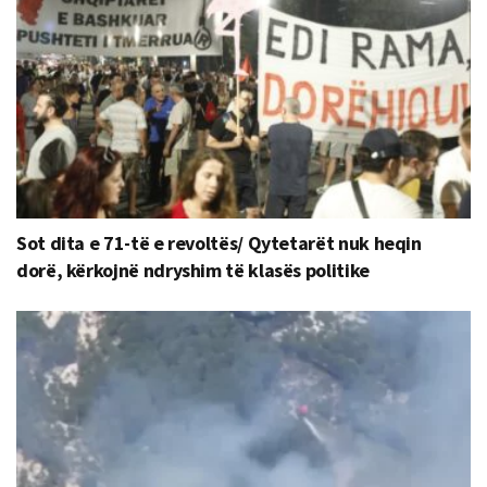
Sot dita e 71-të e revoltës/ Qytetarët nuk heqin
dorë, kërkojnë ndryshim të klasës politike