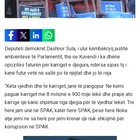
Deputeti demokrat Dashnor Sula, i ulur këmbëkryq jashtë
ambienteve të Parlamentit, tha se Kuvendi i ka dhënë
opozitës faturën për karriget e djegura, ndërsa sipas tij i
kanë futur vetë në sallë po të njëjtat dhe jo të reja.
“Këta vjedhin dhe te karriget, janë të pangopur. Ne kemi
paguar karriget me 8 milionë e 900 mije lekë dhe prapë ato
karrige që kanë shpëtuar nga djegia për të vjedhur lekët. Tre
herë jam unë në SPAK, katër herë SPAK, pesë herë Noka
atje jemi ne sa herë por jemi krenar që nuk shkojmë për
korrupsion në SPAK.