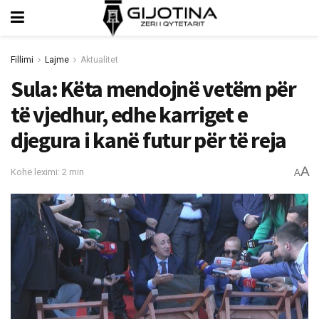
Fillimi
Lajme
Aktualitet
Sula: Këta mendojnë vetëm për
të vjedhur, edhe karriget e
djegura i kanë futur për të reja
A
Kohë leximi: 2 min
A