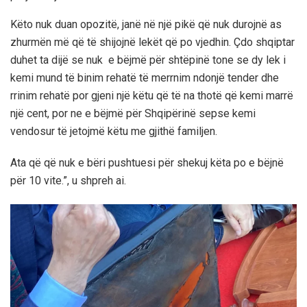
Këto nuk duan opozitë, janë në një pikë që nuk durojnë as
zhurmën më që të shijojnë lekët që po vjedhin. Çdo shqiptar
duhet ta dijë se nuk e bëjmë për shtëpinë tone se dy lek i
kemi mund të binim rehatë të merrnim ndonjë tender dhe
rrinim rehatë por gjeni një këtu që të na thotë që kemi marrë
një cent, por ne e bëjmë për Shqipërinë sepse kemi
vendosur të jetojmë këtu me gjithë familjen.
Ata që që nuk e bëri pushtuesi për shekuj këta po e bëjnë
për 10 vite.”, u shpreh ai.