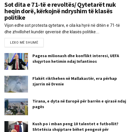
Sot dita e 71-të e revoltës/ Qytetarët nuk
heqin dorë, kërkojnë ndryshim të klasës
politike
Vijon edhe sot protesta qytetare, e cila ka hyrë në ditën e 71-të
dhe zhvillohet kundër qeverisë dhe klasës politike....
LEXO MË SHUMË
Pagesa milionash dhe konflikt interesi, UEFA
shqyrton hetimin ndaj Infantinos
Flakët rikthehen në Mallakastër, era përhap
zjarrin në Drenie
Tirana, e dyta në Europë për barrën e qirasë ndaj
pagës
Kush po i mban peng 10 talentet e futbollit?
Shtetësia shqiptare bëhet pengesë për