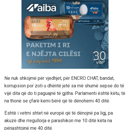
Ne nuk shkojmë për vjedhjet, për ENCRO CHAT, bandat,
korrupsion por zoti u dhëntë jetë sa më shumë sepse do të
vijë dita që do ti paguajnë të gjitha. Parlamenti është këtu, të
na thonë se çfarë kemi bërë që të dënohemi 40 ditë.
Është i vetmi shtet në europë që të dënojnë pa ligj, pa
akuzë dhe rregullorja e parashikon me 10 ditë këta na
përjashtojnë me 40 ditë.