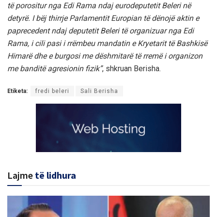
të porositur nga Edi Rama ndaj eurodeputetit Beleri në
detyrë. I bëj thirrje Parlamentit Europian të dënojë aktin e
paprecedent ndaj deputetit Beleri të organizuar nga Edi
Rama, i cili pasi i rrëmbeu mandatin e Kryetarit të Bashkisë
Himarë dhe e burgosi me dëshmitarë të rremë i organizon
me banditë agresionin fizik”
, shkruan Berisha.
Etiketa:
fredi beleri
Sali Berisha
Lajme
të lidhura