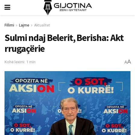
Fillimi
Lajme
Aktualitet
Sulmi ndaj Belerit, Berisha: Akt
rrugaçërie
A
Kohë leximi: 1 min
A