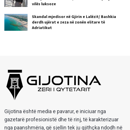
vilës luksoze
Skandal mjedisor në Gjirin e Lalëzit/ Bashkia
derdh ujërat e zeza në zonën elitare të
Adriatikut
Gijotina është media e pavarur, e iniciuar nga
gazetarë profesionistë dhe të rinj, të karakterizuar
nga paanshmëria, që sjellin tek ju gjithçka ndodh në