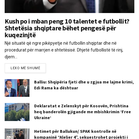
Kush po i mban peng 10 talentet e futbollit?
Shtetësia shqiptare bëhet pengesë për
kuqezinjtë
Një situatë që ngre pikëpyetje në futbollin shqiptar dhe në
procedurat për marrjen e shtetësisë. Dhjetë futbollistë të rinj,
djem...
LEXO MË SHUMË
Balliu: Shqipëria fjeti dhe u zgjua me lajme krimi,
Edi Rama ka dështuar
Deklaratat e Zelenskyt për Kosovën, Prishtina
heq banderolën gjigande me mbishkrimin ‘Free
Ukraine’
Hetimet për Ballukun/ SPAK kontrolle në
kompaninë “Alelier 4”, sekuestrohet projekti i