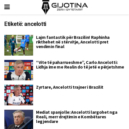
Etiketë:
ancelotti
Lajm fantastik për Brazilin! Raphinha
rikthehet në stërvitje, Ancelotti pret
vendimin final
“Vite të paharrueshme”, Carlo Ancelotti:
Lidhja ime me Realin do të jetë e përjetshme
Zyrtare, Ancelotti trajner i Brazilit
Mediat spanjolle: Ancelotti largohet nga
Reali, merr drejtimin e Kombëtares
legjendare