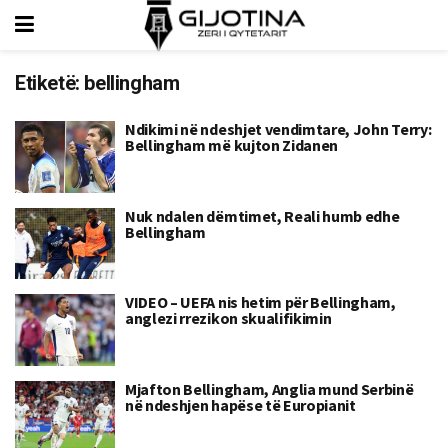
Etiketë:
bellingham
Ndikimi në ndeshjet vendimtare, John Terry:
Bellingham më kujton Zidanen
Nuk ndalen dëmtimet, Reali humb edhe
Bellingham
VIDEO – UEFA nis hetim për Bellingham,
anglezi rrezikon skualifikimin
Mjafton Bellingham, Anglia mund Serbinë
në ndeshjen hapëse të Europianit