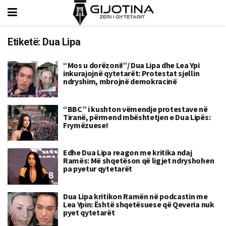
Etiketë:
Dua Lipa
“Mos u dorëzoni!”/ Dua Lipa dhe Lea Ypi
inkurajojnë qytetarët: Protestat sjellin
ndryshim, mbrojnë demokracinë
“BBC” i kushton vëmendje protestave në
Tiranë, përmend mbështetjen e Dua Lipës:
Frymëzuese!
Edhe Dua Lipa reagon me kritika ndaj
Ramës: Më shqetëson që ligjet ndryshohen
pa pyetur qytetarët
Dua Lipa kritikon Ramën në podcastin me
Lea Ypin: Është shqetësuese që Qeveria nuk
pyet qytetarët