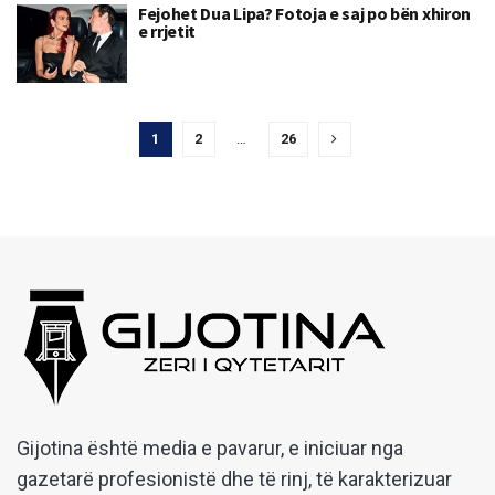
Fejohet Dua Lipa? Fotoja e saj po bën xhiron
e rrjetit
1
2
…
26
Gijotina është media e pavarur, e iniciuar nga
gazetarë profesionistë dhe të rinj, të karakterizuar