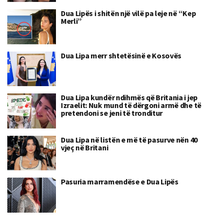
Dua Lipës i shitën një vilë pa leje në “Kep
Merli”
Dua Lipa merr shtetësinë e Kosovës
Dua Lipa kundër ndihmës që Britania i jep
Izraelit: Nuk mund të dërgoni armë dhe të
pretendoni se jeni të tronditur
Dua Lipa në listën e më të pasurve nën 40
vjeç në Britani
Pasuria marramendëse e Dua Lipës