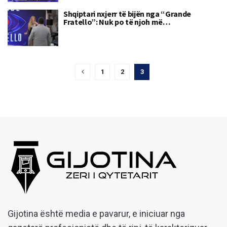
Shqiptari nxjerr të bijën nga “Grande
Fratello”: Nuk po të njoh më…
1
2
3
Gijotina është media e pavarur, e iniciuar nga