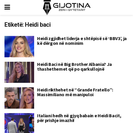
Etiketë:
Heidi baci
Heidi zgjidhet liderja e shtëpisë së ‘BBV3’, ja
kë dërgon në nominim
Heidi Baci në Big Brother Albania? Ja
thashethemet që po qarkullojnë
Heidi rikthehet në “Grande Fratello”:
Massimiliano më manipuloi
Italiani hedh në gjyq babain e Heidi Bacit,
për prishje imazhi!