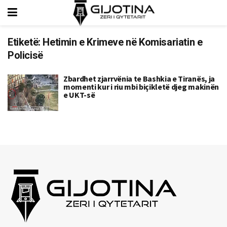
Etiketë:
Hetimin e Krimeve në Komisariatin e
Policisë
Zbardhet zjarrvënia te Bashkia e Tiranës, ja
momenti kur i riu mbi biçikletë djeg makinën
e UKT-së