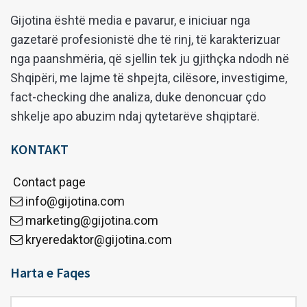
Gijotina është media e pavarur, e iniciuar nga
gazetarë profesionistë dhe të rinj, të karakterizuar
nga paanshmëria, që sjellin tek ju gjithçka ndodh në
Shqipëri, me lajme të shpejta, cilësore, investigime,
fact-checking dhe analiza, duke denoncuar çdo
shkelje apo abuzim ndaj qytetarëve shqiptarë.
KONTAKT
Contact page
info@gijotina.com
marketing@gijotina.com
kryeredaktor@gijotina.com
Harta e Faqes
Harta