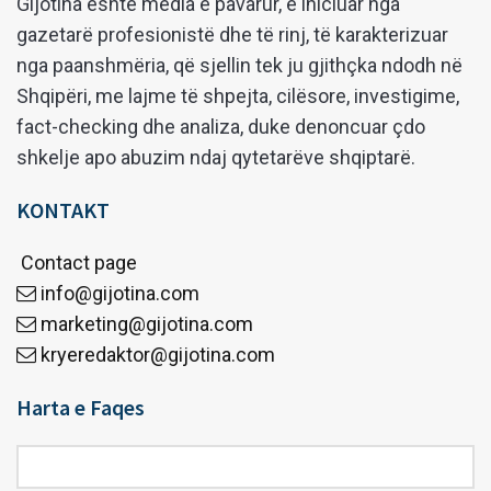
Gijotina është media e pavarur, e iniciuar nga
gazetarë profesionistë dhe të rinj, të karakterizuar
nga paanshmëria, që sjellin tek ju gjithçka ndodh në
Shqipëri, me lajme të shpejta, cilësore, investigime,
fact-checking dhe analiza, duke denoncuar çdo
shkelje apo abuzim ndaj qytetarëve shqiptarë.
KONTAKT
Contact page
info@gijotina.com
marketing@gijotina.com
kryeredaktor@gijotina.com
Harta e Faqes
Harta
e