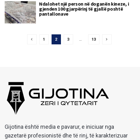
Ndalohet një person në doganën kineze, i
gjenden 100 gjarpërinj të gjallë poshtë
pantallonave
1
2
3
…
13
Gijotina është media e pavarur, e iniciuar nga
gazetarë profesionistë dhe të rinj, të karakterizuar