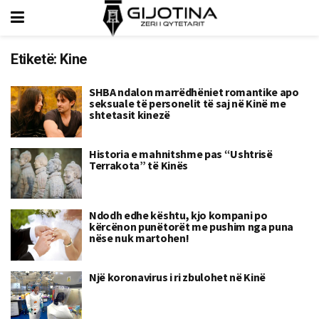
Etiketë:
Kine
SHBA ndalon marrëdhëniet romantike apo
seksuale të personelit të saj në Kinë me
shtetasit kinezë
Historia e mahnitshme pas “Ushtrisë
Terrakota” të Kinës
Ndodh edhe kështu, kjo kompani po
kërcënon punëtorët me pushim nga puna
nëse nuk martohen!
Një koronavirus i ri zbulohet në Kinë