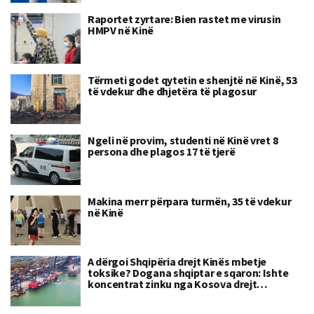
Raportet zyrtare: Bien rastet me virusin
HMPV në Kinë
Tërmeti godet qytetin e shenjtë në Kinë, 53
të vdekur dhe dhjetëra të plagosur
Ngeli në provim, studenti në Kinë vret 8
persona dhe plagos 17 të tjerë
Makina merr përpara turmën, 35 të vdekur
në Kinë
A dërgoi Shqipëria drejt Kinës mbetje
toksike? Dogana shqiptar e sqaron: Ishte
koncentrat zinku nga Kosova drejt…