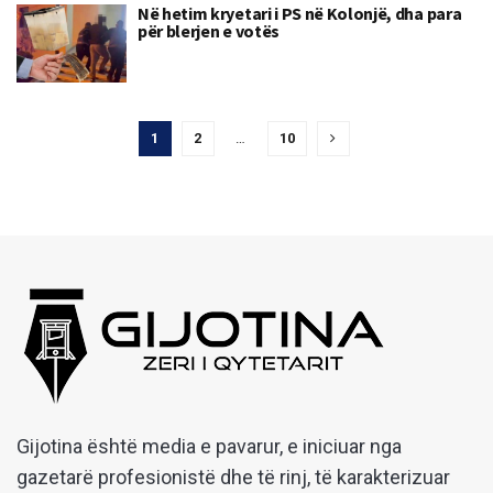
Në hetim kryetari i PS në Kolonjë, dha para
për blerjen e votës
1
2
…
10
Gijotina është media e pavarur, e iniciuar nga
gazetarë profesionistë dhe të rinj, të karakterizuar