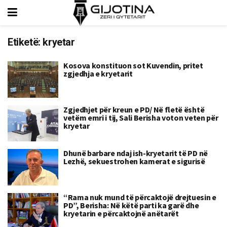
Etiketë:
kryetar
Kosova konstituon sot Kuvendin, pritet
zgjedhja e kryetarit
Zgjedhjet për kreun e PD/ Në fletë është
vetëm emri i tij, Sali Berisha voton veten për
kryetar
Dhunë barbare ndaj ish-kryetarit të PD në
Lezhë, sekuestrohen kamerat e sigurisë
“Rama nuk mund të përcaktojë drejtuesin e
PD”, Berisha: Në këtë parti ka garë dhe
kryetarin e përcaktojnë anëtarët