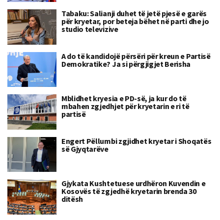
Tabaku: Salianji duhet të jetë pjesë e garës
për kryetar, por beteja bëhet në parti dhe jo
studio televizive
A do të kandidojë përsëri për kreun e Partisë
Demokratike? Ja si përgjigjet Berisha
Mblidhet kryesia e PD-së, ja kur do të
mbahen zgjedhjet për kryetarin e ri të
partisë
Engert Pëllumbi zgjidhet kryetar i Shoqatës
së Gjyqtarëve
Gjykata Kushtetuese urdhëron Kuvendin e
Kosovës të zgjedhë kryetarin brenda 30
ditësh