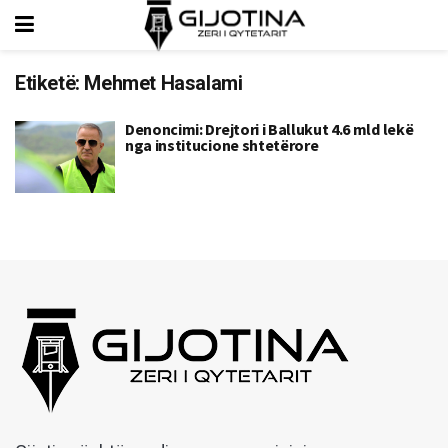
Etiketë:
Mehmet Hasalami
Denoncimi: Drejtori i Ballukut 4.6 mld lekë
nga institucione shtetërore