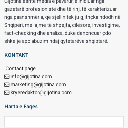
Gijotina është media e pavarur, e iniciuar nga
gazetarë profesionistë dhe të rinj, të karakterizuar
nga paanshmëria, që sjellin tek ju gjithçka ndodh në
Shqipëri, me lajme të shpejta, cilësore, investigime,
fact-checking dhe analiza, duke denoncuar çdo
shkelje apo abuzim ndaj qytetarëve shqiptarë.
KONTAKT
Contact page
info@gijotina.com
marketing@gijotina.com
kryeredaktor@gijotina.com
Harta e Faqes
Harta
e