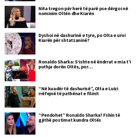
Nita tregon për herë të parë pse dërgoi në
nominim Oltën dhe Kiarën
Dyshoi në dashurinë e tyre, po Olta e uroi
Kiarën për shtatzaninë?
Ronaldo Sharka: S‘ishte në ëndrrat e mia t’i
puthja dorën Oltës, por…
“Në kuadër të dashurisë”, Olta e Luizi
rrëfejnë të pathënat e filmit
“Pendohet” Ronaldo Sharka? Fshin të
gjithë postimet kundra Oltës