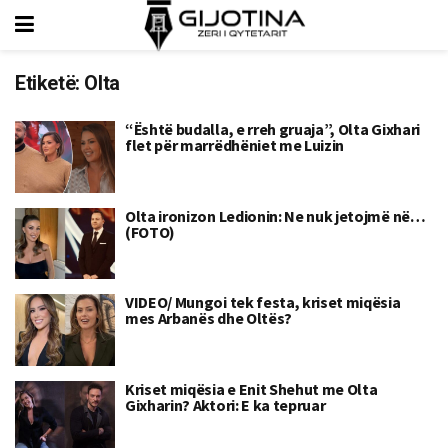
Etiketë:
Olta
“Është budalla, e rreh gruaja”, Olta Gixhari
flet për marrëdhëniet me Luizin
Olta ironizon Ledionin: Ne nuk jetojmë në…
(FOTO)
VIDEO/ Mungoi tek festa, kriset miqësia
mes Arbanës dhe Oltës?
Kriset miqësia e Enit Shehut me Olta
Gixharin? Aktori: E ka tepruar