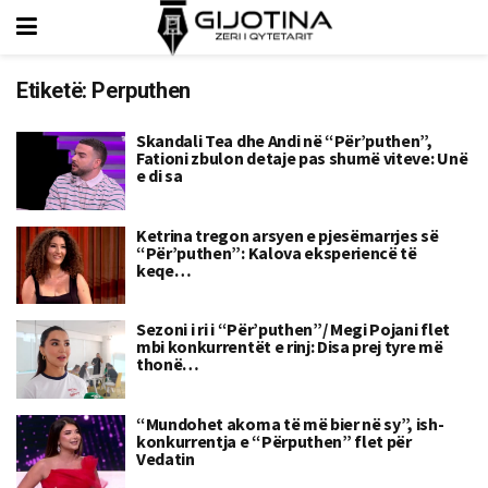
Etiketë:
Perputhen
Skandali Tea dhe Andi në “Për’puthen”,
Fationi zbulon detaje pas shumë viteve: Unë
e di sa
Ketrina tregon arsyen e pjesëmarrjes së
“Për’puthen”: Kalova eksperiencë të
keqe…
Sezoni i ri i “Për’puthen”/ Megi Pojani flet
mbi konkurrentët e rinj: Disa prej tyre më
thonë…
“Mundohet akoma të më bier në sy”, ish-
konkurrentja e “Përputhen” flet për
Vedatin