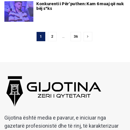
Konkurenti i Për’puthen: Kam 6 muaj që nuk
bëj s*ks
1
2
…
36
Gijotina është media e pavarur, e iniciuar nga
gazetarë profesionistë dhe të rinj, të karakterizuar