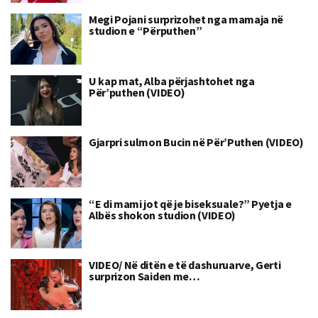
Megi Pojani surprizohet nga mamaja në
studion e “Përputhen”
U kap mat, Alba përjashtohet nga
Për’puthen (VIDEO)
Gjarpri sulmon Bucin në Për’Puthen (VIDEO)
“E di mami jot që je biseksuale?” Pyetja e
Albës shokon studion (VIDEO)
VIDEO/ Në ditën e të dashuruarve, Gerti
surprizon Saiden me…