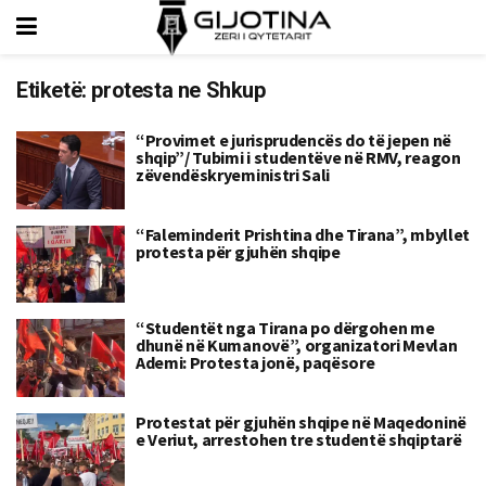
Etiketë:
protesta ne Shkup
“Provimet e jurisprudencës do të jepen në
shqip”/ Tubimi i studentëve në RMV, reagon
zëvendëskryeministri Sali
“Faleminderit Prishtina dhe Tirana”, mbyllet
protesta për gjuhën shqipe
“Studentët nga Tirana po dërgohen me
dhunë në Kumanovë”, organizatori Mevlan
Ademi: Protesta jonë, paqësore
Protestat për gjuhën shqipe në Maqedoninë
e Veriut, arrestohen tre studentë shqiptarë