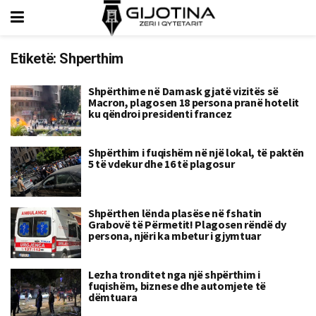
Etiketë:
Shperthim
Shpërthime në Damask gjatë vizitës së
Macron, plagosen 18 persona pranë hotelit
ku qëndroi presidenti francez
Shpërthim i fuqishëm në një lokal, të paktën
5 të vdekur dhe 16 të plagosur
Shpërthen lënda plasëse në fshatin
Grabovë të Përmetit! Plagosen rëndë dy
persona, njëri ka mbetur i gjymtuar
Lezha tronditet nga një shpërthim i
fuqishëm, biznese dhe automjete të
dëmtuara