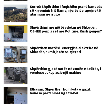
Surrel/ Shpërthim i fuqishëm pranë banesës
së kryeministrit Rama, njerëzit vrapojnë të
alarmuar në rrugë
Shpërthimi me një të vdekur në Shkodër,
OSHEE përplaset me Policinë. Kush gënjen?
Shpërthen matësi i energjisë elektrike në
Shkodër, humb jetën 55-vjeçari
Shpërthim gjatë natës në zonën e Selitës, i
vendoset eksploziv një makine
Elbasan/ Shpërthen bombola e gazit,
banesa përfshihet nga flakët