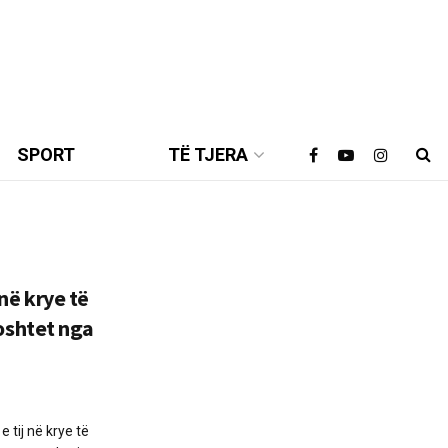
SPORT
TË TJERA
ë krye të
oshtet nga
 tij në krye të