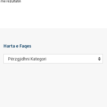
 me rezultatin
Harta e Faqes
Harta
Përzgjidhni Kategori
e
Faqes