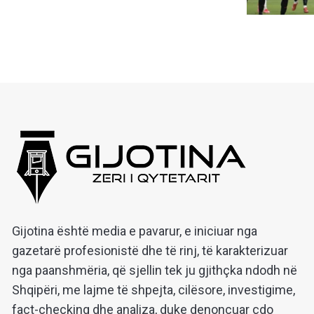
Gijotina është media e pavarur, e iniciuar nga
gazetarë profesionistë dhe të rinj, të karakterizuar
nga paanshmëria, që sjellin tek ju gjithçka ndodh në
Shqipëri, me lajme të shpejta, cilësore, investigime,
fact-checking dhe analiza, duke denoncuar çdo