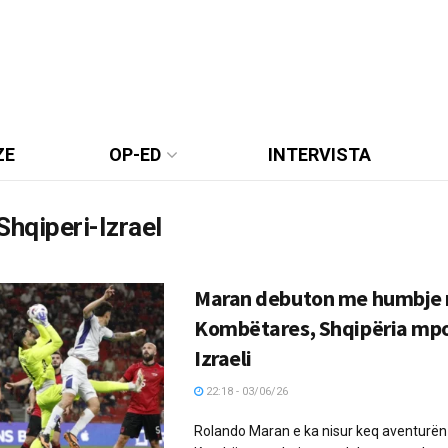
ZE
OP-ED
INTERVISTA
Shqiperi-Izrael
Maran debuton me humbje n
Kombëtares, Shqipëria mp
Izraeli
22:18 - 03/06/26
Rolando Maran e ka nisur keq aventurën e