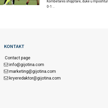
Kombëtares shqiptare, duke u mposhtur
0-1 ...
KONTAKT
Contact page
info@gijotina.com
marketing@gijotina.com
kryeredaktor@gijotina.com