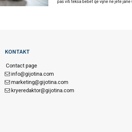
pas viti teksa bebet që vijnë në jetë janë 
KONTAKT
Contact page
info@gijotina.com
marketing@gijotina.com
kryeredaktor@gijotina.com