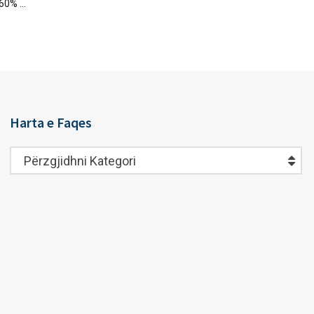
60% ...
Harta e Faqes
Harta
Përzgjidhni Kategori
e
Faqes