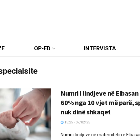
ZE
OP-ED
INTERVISTA
specialsite
Numri i lindjeve në Elbasan
60% nga 10 vjet më parë, sp
nuk dinë shkaqet
15:25 - 07/02/25
Numri i lindjeve në maternitetin e Elbasan