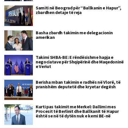
Samiti në Beograd për “Ballkanin e Hapur”,
zbardhen detaje të reja
Basha zbardh takimin me delegacionin
amerikan
Takimi SHBA-BE: E rëndësishme hapja e
negociatave për Shqipërinë dhe Maqedoninë
e Veriut
Berisha mban takimin e radhës në Vlorë, të
pranishëm deputetë dhe kryetar degësh
Kurti pas takimit me Merkel: Dallimi mes
Procesit të Berlinit dhe Ballkanit të Hapur
është se në të dytën nuk e kemi BE-në