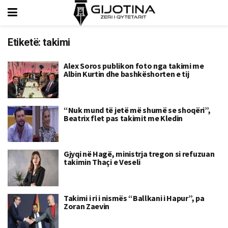
Etiketë:
takimi
Alex Soros publikon foto nga takimi me
Albin Kurtin dhe bashkëshorten e tij
“Nuk mund të jetë më shumë se shoqëri”,
Beatrix flet pas takimit me Kledin
Gjyqi në Hagë, ministrja tregon si refuzuan
takimin Thaçi e Veseli
Takimi i ri i nismës “Ballkani i Hapur”, pa
Zoran Zaevin