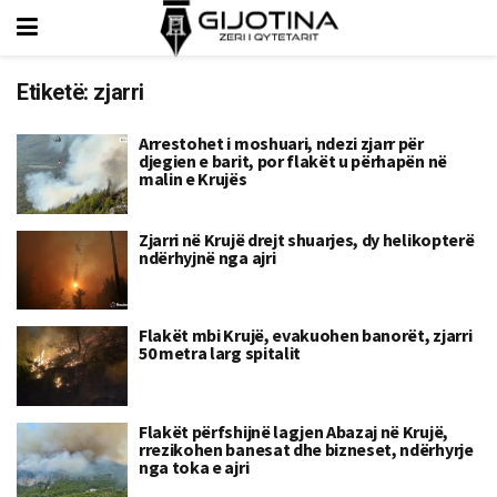
Etiketë:
zjarri
Arrestohet i moshuari, ndezi zjarr për
djegien e barit, por flakët u përhapën në
malin e Krujës
Zjarri në Krujë drejt shuarjes, dy helikopterë
ndërhyjnë nga ajri
Flakët mbi Krujë, evakuohen banorët, zjarri
50 metra larg spitalit
Flakët përfshijnë lagjen Abazaj në Krujë,
rrezikohen banesat dhe bizneset, ndërhyrje
nga toka e ajri