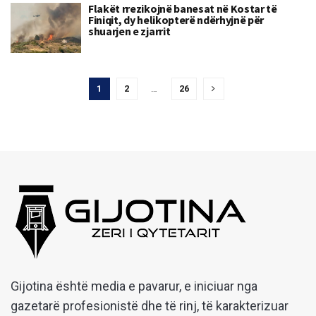
Flakët rrezikojnë banesat në Kostar të
Finiqit, dy helikopterë ndërhyjnë për
shuarjen e zjarrit
1
2
…
26
Gijotina është media e pavarur, e iniciuar nga
gazetarë profesionistë dhe të rinj, të karakterizuar