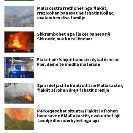
Mallakastra rrethohet nga flakët,
rrezikohen banesat në fshatin Koilac,
evakuohen disa familje
Shkrumbohet nga flakët banesa në
Shkodër, nuk ka të lënduar
Flakët përfshijnë banesën dykatëshe në
Fier, dëme të mëdha materiale
Zjarri del jashtë kontrollit në Mallakastër,
flakët afrohen drejt fshatit Drenije
Përkeqësohet situata/ Flakët i afrohen
banesave në Mallakastër, evakuohet një
familje dhe ndërhyhet nga ajri