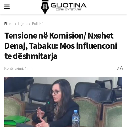
Fillimi
Lajme
Politikë
Tensione në Komision/ Nxehet
Denaj, Tabaku: Mos influenconi
te dëshmitarja
A
Kohë leximi: 1 min
A