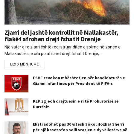
Zjarri del jashtë kontrollit në Mallakastër,
flakët afrohen drejt fshatit Drenije
Një vatër e re zjarri është regjistruar ditën e sotme në zonën e
Mallakastrës, e cila po afrohet drejt fshatit Drenije,...
LEXO MË SHUMË
FSHF revokon mbështetjen për kandidaturën e
Gianni Infantinos për President të FIFA-s
KLP zgjedh drejtuesin e ri të Prokurorisë së
Durrësit
Ekstradohet pas 30 vitesh Sokol Hoxha/ Sherri
për një kasetofon solli vrasjen e dy vëllezërve në