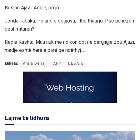
Besjon Ajazi: Asgjë, po jo…
Jorida Tabaku: Po unë e dëgjova, i the thuaj jo. Pse udhëzon
dëshmitaren?
Redia Kashta: Mua nuk më ndikon dot në përgjigje zoti Ajazi,
madje është hera e parë që ndërhyj….
Etiketa:
Anila Denaj
APP
DEBATE
Lajme
të lidhura