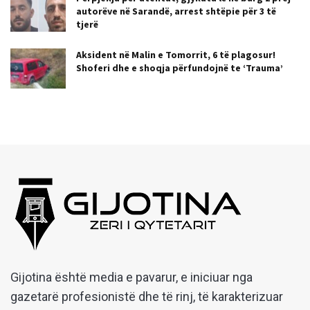
autorëve në Sarandë, arrest shtëpie për 3 të
tjerë
Aksident në Malin e Tomorrit, 6 të plagosur!
Shoferi dhe e shoqja përfundojnë te ‘Trauma’
Gijotina është media e pavarur, e iniciuar nga
gazetarë profesionistë dhe të rinj, të karakterizuar