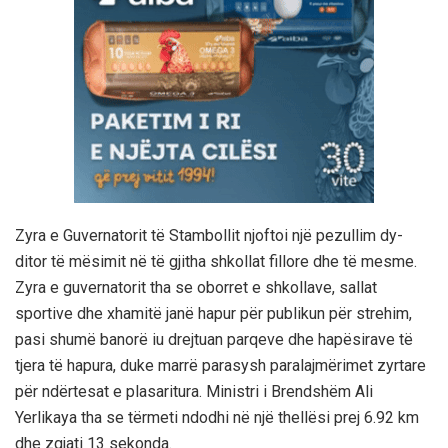
Zyra e Guvernatorit të Stambollit njoftoi një pezullim dy-
ditor të mësimit në të gjitha shkollat fillore dhe të mesme.
Zyra e guvernatorit tha se oborret e shkollave, sallat
sportive dhe xhamitë janë hapur për publikun për strehim,
pasi shumë banorë iu drejtuan parqeve dhe hapësirave të
tjera të hapura, duke marrë parasysh paralajmërimet zyrtare
për ndërtesat e plasaritura. Ministri i Brendshëm Ali
Yerlikaya tha se tërmeti ndodhi në një thellësi prej 6.92 km
dhe zgjati 13 sekonda.