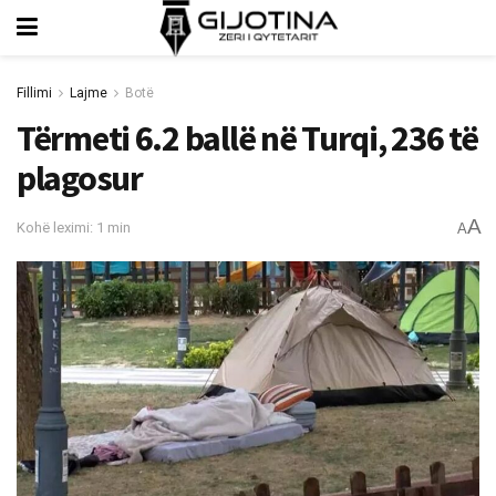
Fillimi
Lajme
Botë
Tërmeti 6.2 ballë në Turqi, 236 të
plagosur
A
Kohë leximi: 1 min
A