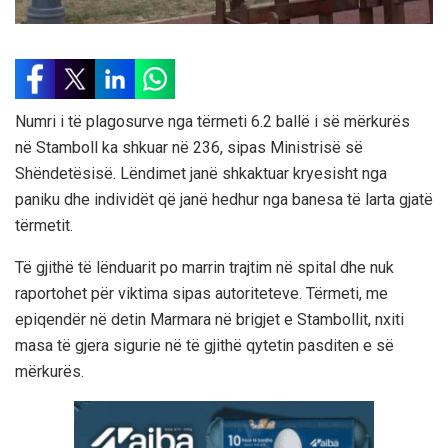
Numri i të plagosurve nga tërmeti 6.2 ballë i së mërkurës
në Stamboll ka shkuar në 236, sipas Ministrisë së
Shëndetësisë. Lëndimet janë shkaktuar kryesisht nga
paniku dhe individët që janë hedhur nga banesa të larta gjatë
tërmetit.
Të gjithë të lënduarit po marrin trajtim në spital dhe nuk
raportohet për viktima sipas autoriteteve. Tërmeti, me
epiqendër në detin Marmara në brigjet e Stambollit, nxiti
masa të gjera sigurie në të gjithë qytetin pasditen e së
mërkurës.