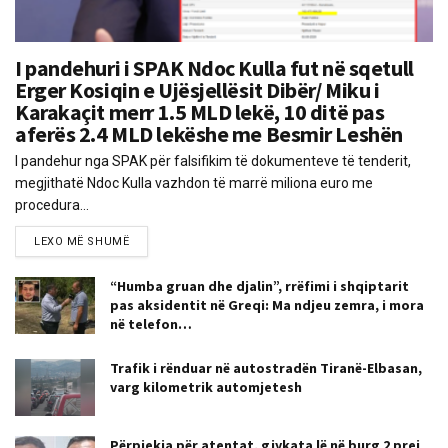
I pandehuri i SPAK Ndoc Kulla fut në sqetull
Erger Kosiqin e Ujësjellësit Dibër/ Miku i
Karakaçit merr 1.5 MLD lekë, 10 ditë pas
aferës 2.4 MLD lekëshe me Besmir Leshën
I pandehur nga SPAK për falsifikim të dokumenteve të tenderit,
megjithatë Ndoc Kulla vazhdon të marrë miliona euro me
procedura...
LEXO MË SHUMË
“Humba gruan dhe djalin”, rrëfimi i shqiptarit
pas aksidentit në Greqi: Ma ndjeu zemra, i mora
në telefon…
Trafik i rënduar në autostradën Tiranë-Elbasan,
varg kilometrik automjetesh
Përpjekja për atentat, gjykata lë në burg 2 prej