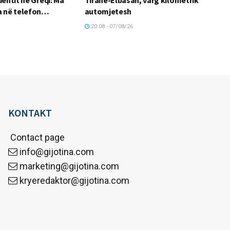
a në telefon…
automjetesh
20:08 - 07/08/26
KONTAKT
Contact page
info@gijotina.com
marketing@gijotina.com
kryeredaktor@gijotina.com