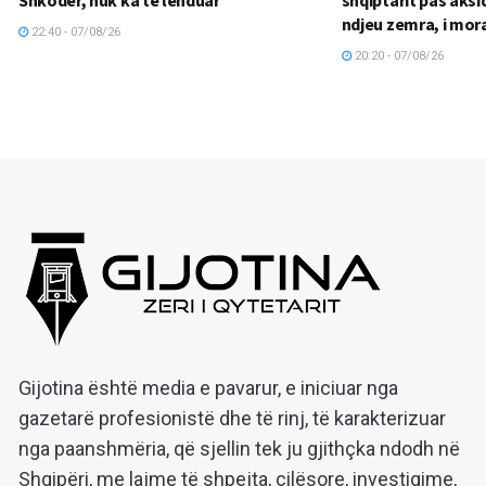
ndjeu zemra, i mor
22:40 - 07/08/26
20:20 - 07/08/26
Gijotina është media e pavarur, e iniciuar nga
gazetarë profesionistë dhe të rinj, të karakterizuar
nga paanshmëria, që sjellin tek ju gjithçka ndodh në
Shqipëri, me lajme të shpejta, cilësore, investigime,