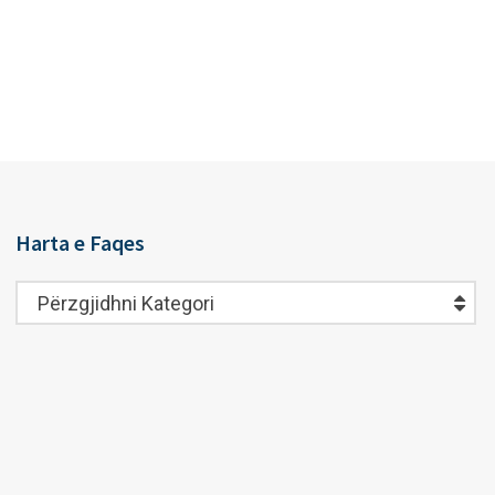
Harta e Faqes
Harta
Përzgjidhni Kategori
e
Faqes