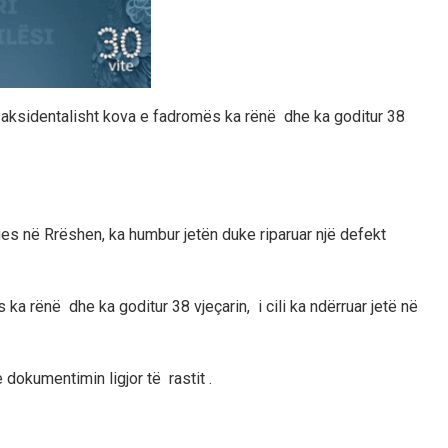
, aksidentalisht kova e fadromës ka rënë dhe ka goditur 38
ues në Rrëshen, ka humbur jetën duke riparuar një defekt
 ka rënë dhe ka goditur 38 vjeçarin, i cili ka ndërruar jetë në
dokumentimin ligjor të rastit .