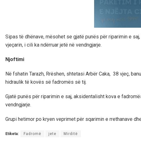
Sipas të dhënave, mësohet se gjatë punës për riparimin e saj
vjeçarin, i cili ka ndërruar jetë në vendngjarje.
Njoftimi
Në fshatin Tarazh, Rrëshen, shtetasi Arbër Caka, 38 vjeç, ban
hidraulik të kovës së fadromës së tij.
Gjatë punës për riparimin e saj, aksidentalisht kova e fadromës
vendngjarje.
Grupi hetimor po kryen veprimet për sqarimin e rrethanave dhe 
Etiketa:
Fadromë
jete
Mirditë