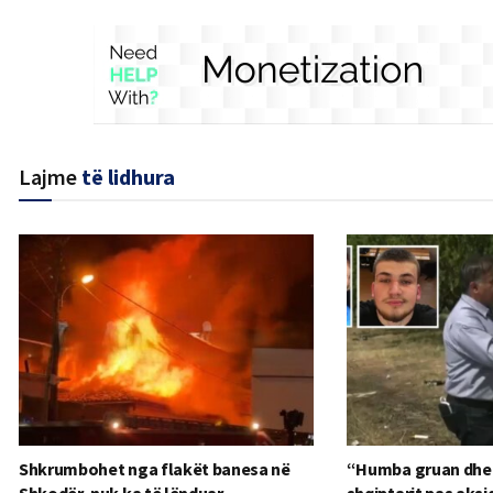
Lajme
të lidhura
Shkrumbohet nga flakët banesa në
“Humba gruan dhe dj
Shkodër, nuk ka të lënduar
shqiptarit pas aksi