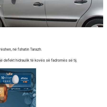
rëshen, në fshatin Tarazh.
ë defekt hidraulik të kovës së fadromës së tij.