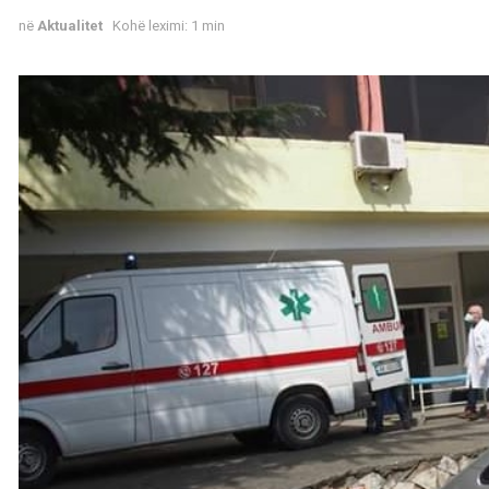
në
Aktualitet
Kohë leximi: 1 min