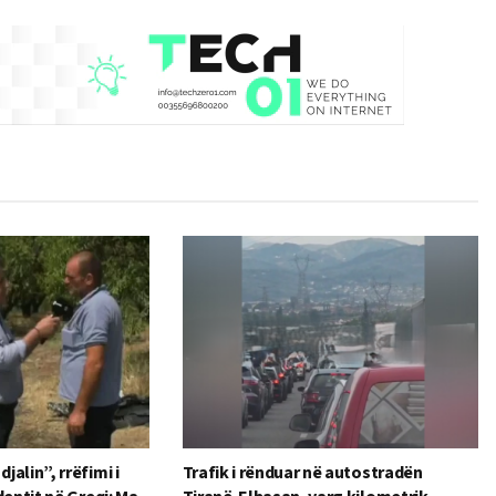
alin”, rrëfimi i
Trafik i rënduar në autostradën
dentit në Greqi: Ma
Tiranë-Elbasan, varg kilometrik