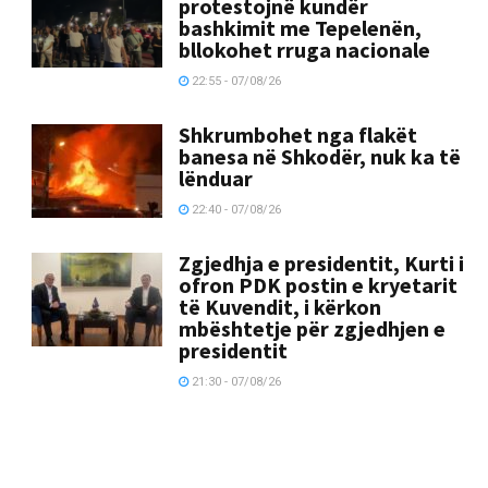
protestojnë kundër
bashkimit me Tepelenën,
bllokohet rruga nacionale
22:55 - 07/08/26
Shkrumbohet nga flakët
banesa në Shkodër, nuk ka të
lënduar
22:40 - 07/08/26
Zgjedhja e presidentit, Kurti i
ofron PDK postin e kryetarit
të Kuvendit, i kërkon
mbështetje për zgjedhjen e
presidentit
21:30 - 07/08/26