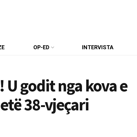
ZE
OP-ED
INTERVISTA
! U godit nga kova e
etë 38-vjeçari