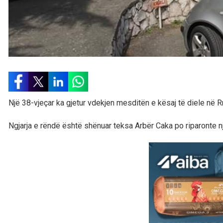
Një 38-vjeçar ka gjetur vdekjen mesditën e kësaj të diele në R
Ngjarja e rëndë është shënuar teksa Arbër Caka po riparonte nj