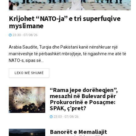
Krijohet “NATO-ja” e tri superfuqive
myslimane
23:30 - 07/08/26
Arabia Saudite, Turqia dhe Pakistani kanë nënshkruar një
marrëveshje të përbashkët mbrojtjeje, të ngjashme me atë të
NATO-s, sipas së...
LEXO MË SHUMË
“Rama jepe dorëheqjen”,
mesazhi në Bulevard për
Prokurorinë e Posaçme:
SPAK, ç’pret?
23:03 - 07/08/26
Banorët e Memaliajit