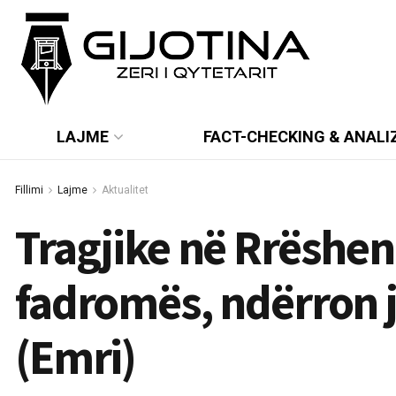
LAJME
FACT-CHECKING & ANALI
Fillimi
Lajme
Aktualitet
Tragjike në Rrëshen
fadromës, ndërron j
(Emri)