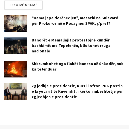
LEXO MË SHUMË
“Rama jepe dorëheqjen”, mesazhi në Bulevard
për Prokurorinë e Posaçme: SPAK, ç’pret?
Banorët e Memaliajit protestojnë kundër
bashkimit me Tepelenën, bllokohet rruga
nacionale
Shkrumbohet nga flakët banesa në Shkodër, nuk
ka të lënduar
Zgjedhja e presidentit, Kurti i ofron PDK postin
e kryetarit të Kuvendit, i kërkon mbështetje për
zgjedhjen e presidentit