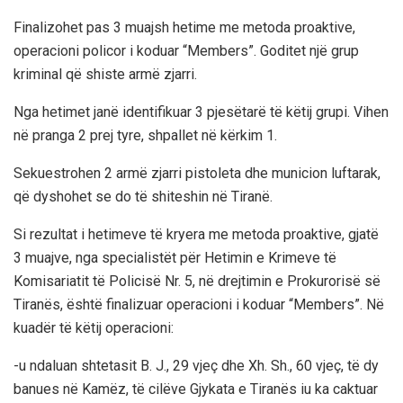
Finalizohet pas 3 muajsh hetime me metoda proaktive,
operacioni policor i koduar “Members”. Goditet një grup
kriminal që shiste armë zjarri.
Nga hetimet janë identifikuar 3 pjesëtarë të këtij grupi. Vihen
në pranga 2 prej tyre, shpallet në kërkim 1.
Sekuestrohen 2 armë zjarri pistoleta dhe municion luftarak,
që dyshohet se do të shiteshin në Tiranë.
Si rezultat i hetimeve të kryera me metoda proaktive, gjatë
3 muajve, nga specialistët për Hetimin e Krimeve të
Komisariatit të Policisë Nr. 5, në drejtimin e Prokurorisë së
Tiranës, është finalizuar operacioni i koduar “Members”. Në
kuadër të këtij operacioni:
-u ndaluan shtetasit B. J., 29 vjeç dhe Xh. Sh., 60 vjeç, të dy
banues në Kamëz, të cilëve Gjykata e Tiranës iu ka caktuar