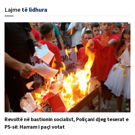
Lajme
të lidhura
Revoltë në bastionin socialist, Poliçani djeg teserat e
PS-së: Harram i paçi votat