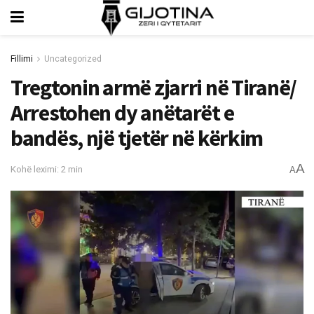
Fillimi
Uncategorized
Tregtonin armë zjarri në Tiranë/
Arrestohen dy anëtarët e
bandës, një tjetër në kërkim
A
Kohë leximi: 2 min
A