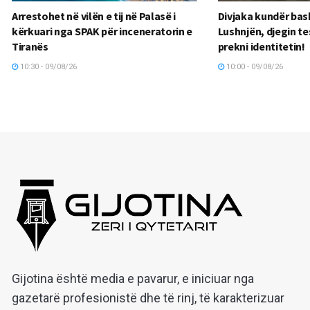
Arrestohet në vilën e tij në Palasë i
Divjaka kundër ba
kërkuari nga SPAK për inceneratorin e
Lushnjën, djegin te
Tiranës
prekni identitetin!
10:30 - 09/08/26
10:00 - 09/08/26
Gijotina është media e pavarur, e iniciuar nga
gazetarë profesionistë dhe të rinj, të karakterizuar