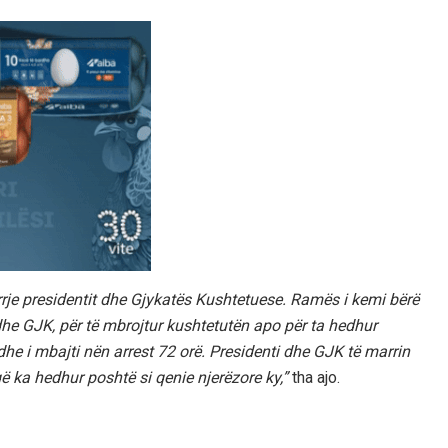
hirrje presidentit dhe Gjykatës Kushtetuese. Ramës i kemi bërë
i dhe GJK, për të mbrojtur kushtetutën apo për ta hedhur
he i mbajti nën arrest 72 orë. Presidenti dhe GJK të marrin
 ka hedhur poshtë si qenie njerëzore ky,”
tha ajo.