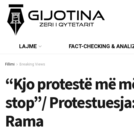
LAJME
FACT-CHECKING & ANALI
Fillimi
Breaking Views
“Kjo protestë më më
stop”/ Protestuesja
Rama