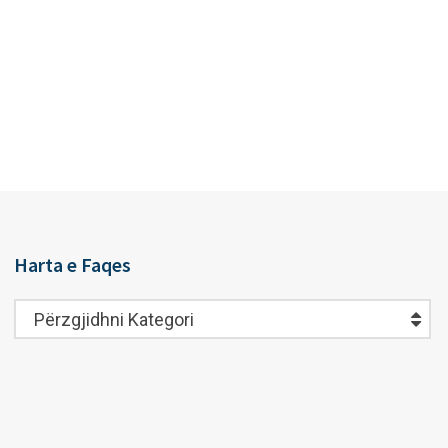
Harta e Faqes
Harta
Përzgjidhni Kategori
e
Faqes