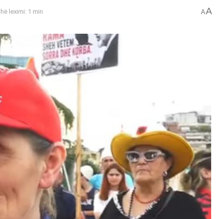
A
hë leximi: 1 min
A