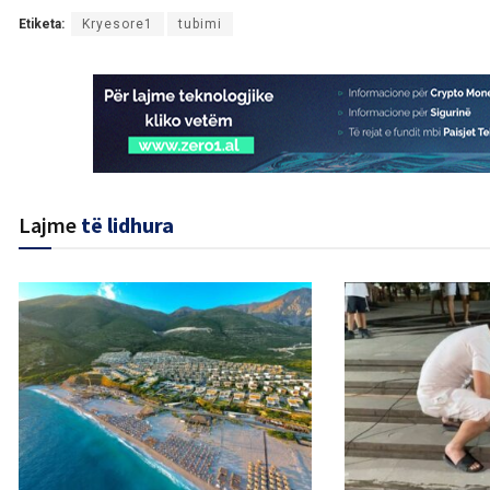
Etiketa:
Kryesore1
tubimi
Lajme
të lidhura