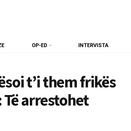
ZE
OP-ED
INTERVISTA
soi t’i them frikës
: Të arrestohet