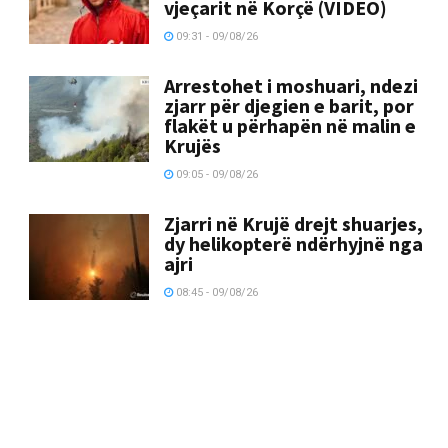
vjeçarit në Korçë (VIDEO)
09:31 - 09/08/26
Arrestohet i moshuari, ndezi
zjarr për djegien e barit, por
flakët u përhapën në malin e
Krujës
09:05 - 09/08/26
Zjarri në Krujë drejt shuarjes,
dy helikopterë ndërhyjnë nga
ajri
08:45 - 09/08/26