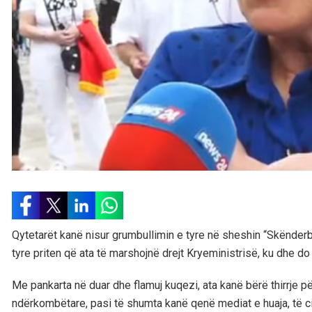
Qytetarët kanë nisur grumbullimin e tyre në sheshin “Skënderbe
tyre priten që ata të marshojnë drejt Kryeministrisë, ku dhe do t
Me pankarta në duar dhe flamuj kuqezi, ata kanë bërë thirrje 
ndërkombëtare, pasi të shumta kanë qenë mediat e huaja, të cil