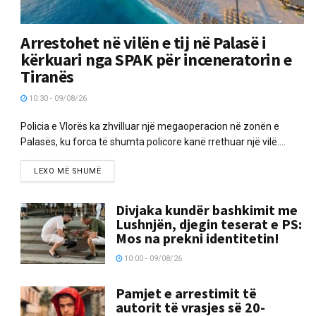
Arrestohet në vilën e tij në Palasë i
kërkuari nga SPAK për inceneratorin e
Tiranës
10:30 - 09/08/26
Policia e Vlorës ka zhvilluar një megaoperacion në zonën e
Palasës, ku forca të shumta policore kanë rrethuar një vilë....
LEXO MË SHUMË
Divjaka kundër bashkimit me
Lushnjën, djegin teserat e PS:
Mos na prekni identitetin!
10:00 - 09/08/26
Pamjet e arrestimit të
autorit të vrasjes së 20-