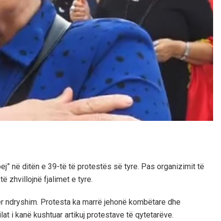
j” në ditën e 39-të të protestës së tyre. Pas organizimit të
ë zhvillojnë fjalimet e tyre.
për ndryshim. Protesta ka marrë jehonë kombëtare dhe
at i kanë kushtuar artikuj protestave të qytetarëve.