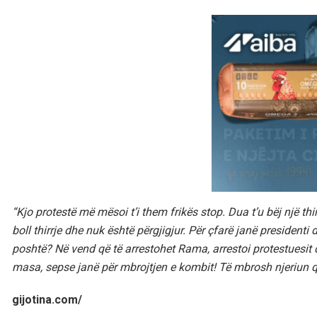
“Kjo protestë më mësoi t’i them frikës stop. Dua t’u bëj një t
boll thirrje dhe nuk është përgjigjur. Për çfarë janë president
poshtë? Në vend që të arrestohet Rama, arrestoi protestuesit d
masa, sepse janë për mbrojtjen e kombit! Të mbrosh njeriun që
gijotina.com/