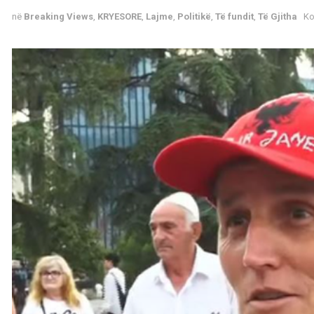
në
Breaking Views
,
KRYESORE
,
Lajme
,
Politikë
,
Të fundit
,
Të Gjitha
Ko