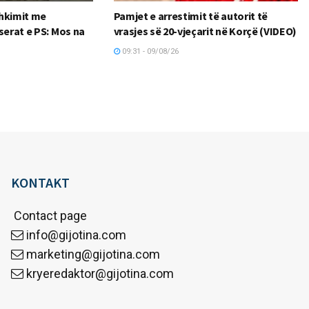
shkimit me
Pamjet e arrestimit të autorit të
serat e PS: Mos na
vrasjes së 20-vjeçarit në Korçë (VIDEO)
09:31 - 09/08/26
KONTAKT
Contact page
info@gijotina.com
marketing@gijotina.com
kryeredaktor@gijotina.com