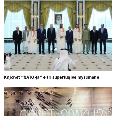
Krijohet “NATO-ja” e tri superfuqive myslimane