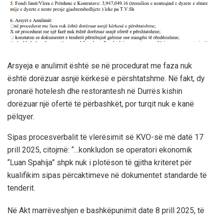
Arsyeja e anulimit është se në procedurat me faza nuk
është dorëzuar asnjë kërkesë e përshtatshme. Në fakt, dy
pronarë hotelesh dhe restorantesh në Durrës kishin
dorëzuar një ofertë të përbashkët, por turqit nuk e kanë
pëlqyer.
Sipas procesverbalit të vlerësimit së KVO-së më datë 17
prill 2025, citojmë: “…konkludon se operatori ekonomik
“Luan Spahija” shpk nuk i plotëson të gjitha kriteret për
kualifikim sipas përcaktimeve në dokumentet standarde të
tenderit.
Në Akt marrëveshjen e bashkëpunimit date 8 prill 2025, të