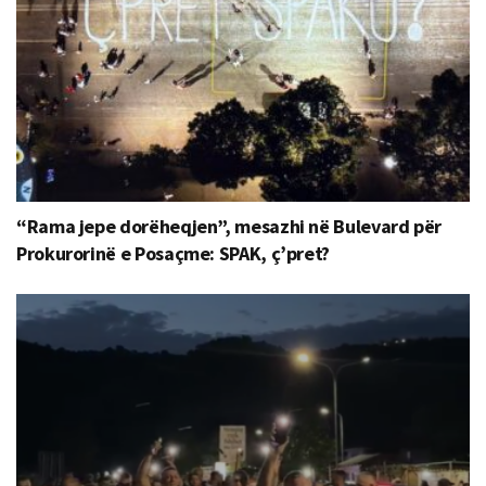
“Rama jepe dorëheqjen”, mesazhi në Bulevard për
Prokurorinë e Posaçme: SPAK, ç’pret?