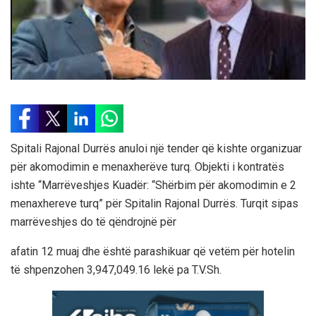
Spitali Rajonal Durrës anuloi një tender që kishte organizuar
për akomodimin e menaxherëve turq. Objekti i kontratës
ishte “Marrëveshjes Kuadër: “Shërbim për akomodimin e 2
menaxhereve turq” për Spitalin Rajonal Durrës. Turqit sipas
marrëveshjes do të qëndrojnë për
afatin 12 muaj dhe është parashikuar që vetëm për hotelin
të shpenzohen 3,947,049.16 lekë pa T.V.Sh.