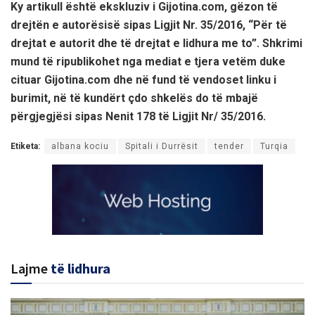
Ky artikull është ekskluziv i Gijotina.com, gëzon të
drejtën e autorësisë sipas Ligjit Nr. 35/2016, “Për të
drejtat e autorit dhe të drejtat e lidhura me to”. Shkrimi
mund të ripublikohet nga mediat e tjera vetëm duke
cituar Gijotina.com dhe në fund të vendoset linku i
burimit, në të kundërt çdo shkelës do të mbajë
përgjegjësi sipas Nenit 178 të Ligjit Nr/ 35/2016.
Etiketa:
albana kociu
Spitali i Durrësit
tender
Turqia
Lajme
të lidhura