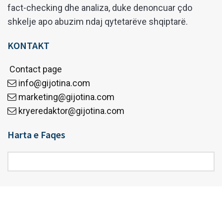
fact-checking dhe analiza, duke denoncuar çdo
shkelje apo abuzim ndaj qytetarëve shqiptarë.
KONTAKT
Contact page
info@gijotina.com
marketing@gijotina.com
kryeredaktor@gijotina.com
Harta e Faqes
Harta
e
Faqes