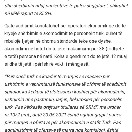
dhe shërbimin ndaj pacientëve të palës shqiptare”, shkruhet
në këtë raport të KLSH.
Gjatë auditimit konstatohet se, operatori ekonomik që do të
kryejë shërbimin e akomodimit të personelit turk, duhet të
mbulojë fjetjen në dhoma standarde teke ose dyshe,
akomodimi në hotel do të jetë maksimumi për 38 (tridhjetë
e tetë) persona në natë. Koha e qëndrimit do të jetë 12 muaj
si dhe të jetë i përfshirë vakti i mëngjesit.
“Personeli turk në kuadër të marrjes së masave për
ushtrimin e veprimtarisë funksionale të ofrimit të shërbimit
spitalor, ka kërkuar të plotësohen kushtet për akomodimin,
ushqimin dhe pastrimin, larjen, hekurosjen për personelin
turk. Pas kërkesës drejtuar titullares së SRMF, me urdhër
nr.10/2 prot., datë 20.05.2021 është ngritur grupi i punës
për marrjen e ofertave për akomodimin e stafit Turk. Pas
administrimit të ofertave të marra nga komisioni, është