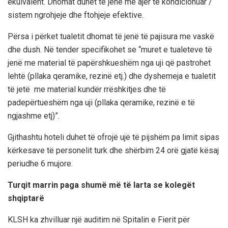
ekuivalent. Dhomat duhet të jenë me ajër të kondicionuar /
sistem ngrohjeje dhe ftohjeje efektive.
Përsa i përket tualetit dhomat të jenë të pajisura me vaskë
dhe dush. Në tender specifikohet se “muret e tualeteve të
jenë me material të papërshkueshëm nga uji që pastrohet
lehtë (pllaka qeramike, rezinë etj.) dhe dyshemeja e tualetit
të jetë me material kundër rrëshkitjes dhe të
padepërtueshëm nga uji (pllaka qeramike, rezinë e të
ngjashme etj)”.
Gjithashtu hoteli duhet të ofrojë ujë të pijshëm pa limit sipas
kërkesave të personelit turk dhe shërbim 24 orë gjatë kësaj
periudhe 6 mujore.
Turqit marrin paga shumë më të larta se kolegët
shqiptarë
KLSH ka zhvilluar një auditim në Spitalin e Fierit për