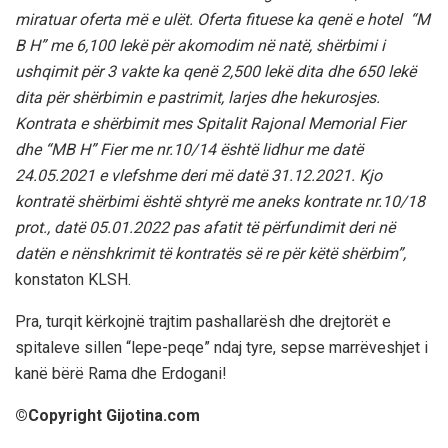
miratuar oferta më e ulët. Oferta fituese ka qenë e hotel “M
B H” me 6,100 lekë për akomodim në natë, shërbimi i
ushqimit për 3 vakte ka qenë 2,500 lekë dita dhe 650 lekë
dita për shërbimin e pastrimit, larjes dhe hekurosjes.
Kontrata e shërbimit mes Spitalit Rajonal Memorial Fier
dhe “MB H” Fier me nr.10/14 është lidhur me datë
24.05.2021 e vlefshme deri më datë 31.12.2021. Kjo
kontratë shërbimi është shtyrë me aneks kontrate nr.10/18
prot., datë 05.01.2022 pas afatit të përfundimit deri në
datën e nënshkrimit të kontratës së re për këtë shërbim”,
konstaton KLSH.
Pra, turqit kërkojnë trajtim pashallarësh dhe drejtorët e
spitaleve sillen “lepe-peqe” ndaj tyre, sepse marrëveshjet i
kanë bërë Rama dhe Erdogani!
©️Copyright Gijotina.com