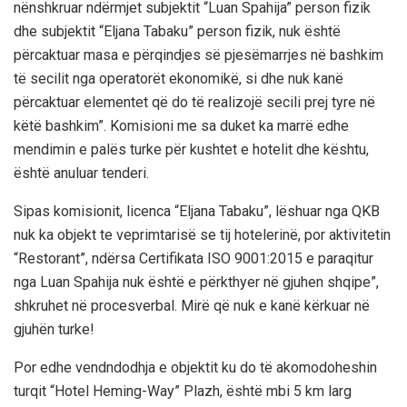
nënshkruar ndërmjet subjektit “Luan Spahija” person fizik
dhe subjektit “Eljana Tabaku” person fizik, nuk është
përcaktuar masa e përqindjes së pjesëmarrjes në bashkim
të secilit nga operatorët ekonomikë, si dhe nuk kanë
përcaktuar elementet që do të realizojë secili prej tyre në
këtë bashkim”. Komisioni me sa duket ka marrë edhe
mendimin e palës turke për kushtet e hotelit dhe kështu,
është anuluar tenderi.
Sipas komisionit, licenca “Eljana Tabaku”, lëshuar nga QKB
nuk ka objekt te veprimtarisë se tij hotelerinë, por aktivitetin
“Restorant”, ndërsa Certifikata ISO 9001:2015 e paraqitur
nga Luan Spahija nuk është e përkthyer në gjuhen shqipe”,
shkruhet në procesverbal. Mirë që nuk e kanë kërkuar në
gjuhën turke!
Por edhe vendndodhja e objektit ku do të akomodoheshin
turqit “Hotel Heming-Way” Plazh, është mbi 5 km larg