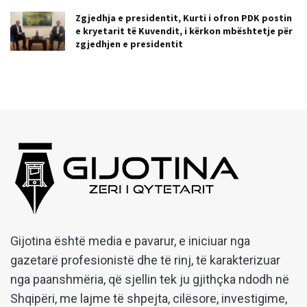
Zgjedhja e presidentit, Kurti i ofron PDK postin
e kryetarit të Kuvendit, i kërkon mbështetje për
zgjedhjen e presidentit
Gijotina është media e pavarur, e iniciuar nga
gazetarë profesionistë dhe të rinj, të karakterizuar
nga paanshmëria, që sjellin tek ju gjithçka ndodh në
Shqipëri, me lajme të shpejta, cilësore, investigime,