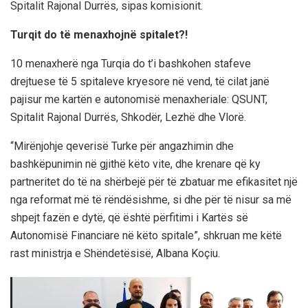
Spitalit Rajonal Durrës, sipas komisionit.
Turqit do të menaxhojnë spitalet?!
10 menaxherë nga Turqia do t’i bashkohen stafeve
drejtuese të 5 spitaleve kryesore në vend, të cilat janë
pajisur me kartën e autonomisë menaxheriale: QSUNT,
Spitalit Rajonal Durrës, Shkodër, Lezhë dhe Vlorë.
“Mirënjohje qeverisë Turke për angazhimin dhe
bashkëpunimin në gjithë këto vite, dhe krenare që ky
partneritet do të na shërbejë për të zbatuar me efikasitet një
nga reformat më të rëndësishme, si dhe për të nisur sa më
shpejt fazën e dytë, që është përfitimi i Kartës së
Autonomisë Financiare në këto spitale”, shkruan me këtë
rast ministrja e Shëndetësisë, Albana Koçiu.