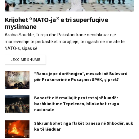
Krijohet “NATO-ja” e tri superfuqive
myslimane
Arabia Saudite, Turqia dhe Pakistani kanë nënshkruar një
marrëveshje të përbashkët mbrojtjeje, të ngjashme me atë të
NATO-s, sipas së...
LEXO MË SHUMË
“Rama jepe dorëheqjen”, mesazhi në Bulevard
për Prokurorinë e Posaçme: SPAK, ç’pret?
Banorët e Memaliajit protestojnë kundër
bashkimit me Tepelenën, bllokohet rruga
nacionale
Shkrumbohet nga flakët banesa në Shkodër, nuk
ka të lënduar