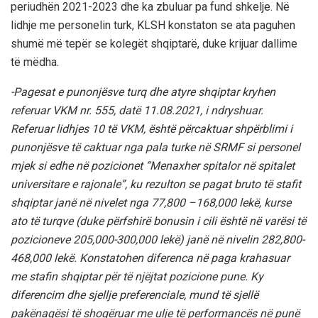
periudhën 2021-2023 dhe ka zbuluar pa fund shkelje. Në
lidhje me personelin turk, KLSH konstaton se ata paguhen
shumë më tepër se kolegët shqiptarë, duke krijuar dallime
të mëdha.
-Pagesat e punonjësve turq dhe atyre shqiptar kryhen
referuar VKM nr. 555, datë 11.08.2021, i ndryshuar.
Referuar lidhjes 10 të VKM, është përcaktuar shpërblimi i
punonjësve të caktuar nga pala turke në SRMF si personel
mjek si edhe në pozicionet “Menaxher spitalor në spitalet
universitare e rajonale”, ku rezulton se pagat bruto të stafit
shqiptar janë në nivelet nga 77,800 –168,000 lekë, kurse
ato të turqve (duke përfshirë bonusin i cili është në varësi të
pozicioneve 205,000-300,000 lekë) janë në nivelin 282,800-
468,000 lekë. Konstatohen diferenca në paga krahasuar
me stafin shqiptar për të njëjtat pozicione pune. Ky
diferencim dhe sjellje preferenciale, mund të sjellë
pakënaqësi të shoqëruar me ulje të performancës në punë