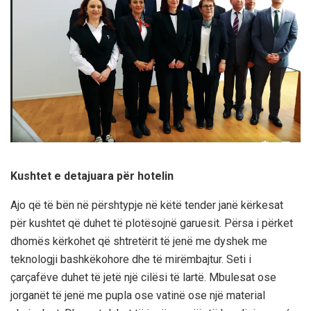
Kushtet e detajuara për hotelin
Ajo që të bën në përshtypje në këtë tender janë kërkesat
për kushtet që duhet të plotësojnë garuesit. Përsa i përket
dhomës kërkohet që shtretërit të jenë me dyshek me
teknologji bashkëkohore dhe të mirëmbajtur. Seti i
çarçafëve duhet të jetë një cilësi të lartë. Mbulesat ose
jorganët të jenë me pupla ose vatinë ose një material