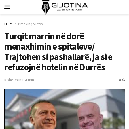
Fillimi
Breaking Views
Turqit marrin në dorë
menaxhimin e spitaleve/
Trajtohen si pashallarë, ja si e
refuzojnë hotelin në Durrës
A
Kohë leximi: 4 min
A