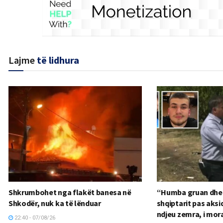
Lajme
të lidhura
Shkrumbohet nga flakët banesa në
“Humba gruan dhe dj
Shkodër, nuk ka të lënduar
shqiptarit pas aksi
ndjeu zemra, i mor
22:40 - 07/08/26