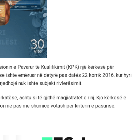
sionin e Pavarur të Kualifikimit (KPK) një kërkesë për
se ishte emëruar në detyrë pas datës 22 korrik 2016, kur hyri
rrjedhojë nuk ishte subjekt rivlerësimit.
katëse, ashtu si të gjithë magjistratët e rinj. Kjo kërkesë e
koi më pas me shumicë votash për kriterin e pasurisë.