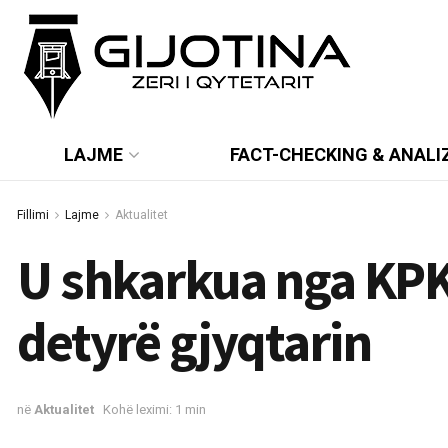
LAJME
FACT-CHECKING & ANALI
Fillimi
Lajme
Aktualitet
U shkarkua nga KPK
detyrë gjyqtarin
në
Aktualitet
Kohë leximi: 1 min