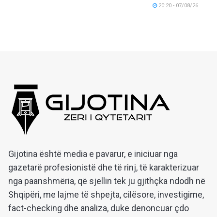
20:20 - 07/08/26
Gijotina është media e pavarur, e iniciuar nga
gazetarë profesionistë dhe të rinj, të karakterizuar
nga paanshmëria, që sjellin tek ju gjithçka ndodh në
Shqipëri, me lajme të shpejta, cilësore, investigime,
fact-checking dhe analiza, duke denoncuar çdo