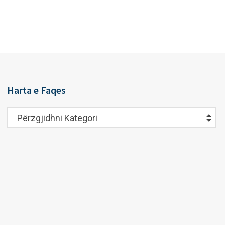
Harta e Faqes
Harta
Përzgjidhni Kategori
e
Faqes