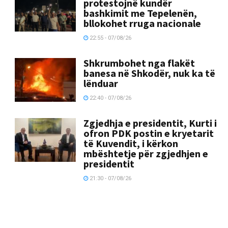
protestojnë kundër
bashkimit me Tepelenën,
bllokohet rruga nacionale
22:55 - 07/08/26
Shkrumbohet nga flakët
banesa në Shkodër, nuk ka të
lënduar
22:40 - 07/08/26
Zgjedhja e presidentit, Kurti i
ofron PDK postin e kryetarit
të Kuvendit, i kërkon
mbështetje për zgjedhjen e
presidentit
21:30 - 07/08/26