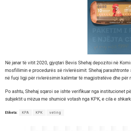
Në janar të vitit 2020, gjyqtari Bevis Shehaj depozitoi në Komi
mosfillimin e procedurës së rivlerësimit. Shehaj parashtronte 
në fuqi ligji për rivlerësimin kalimtar të magjistratëve dhe për 
Po ashtu, Shehaj sqaroi se ishte verifikuar nga institucionet për
subjektit u rrëzua me shumicë votash nga KPK, e cila e shkar
Etiketa:
KPA
KPK
veting