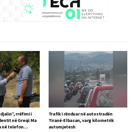
alin”, rrëfimi i
Trafik i rënduar në autostradën
dentit në Greqi: Ma
Tiranë-Elbasan, varg kilometrik
a në telefon…
automjetesh