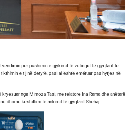
vendimin për pushimin e gjykimit të vetingut të gjyqtarit të
rikthimin e tij në detyrë, pasi ai është emëruar pas hyrjes në
 i kryesuar nga Mimoza Tasi, me relatore Ina Rama dhe anëtarë
ë dhomë këshillimi të ankimit të gjyqtarit Shehaj.