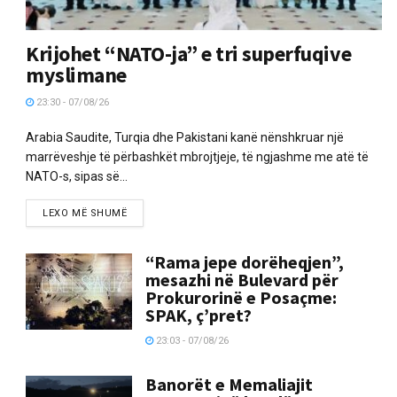
Krijohet “NATO-ja” e tri superfuqive
myslimane
23:30 - 07/08/26
Arabia Saudite, Turqia dhe Pakistani kanë nënshkruar një
marrëveshje të përbashkët mbrojtjeje, të ngjashme me atë të
NATO-s, sipas së...
LEXO MË SHUMË
“Rama jepe dorëheqjen”,
mesazhi në Bulevard për
Prokurorinë e Posaçme:
SPAK, ç’pret?
23:03 - 07/08/26
Banorët e Memaliajit