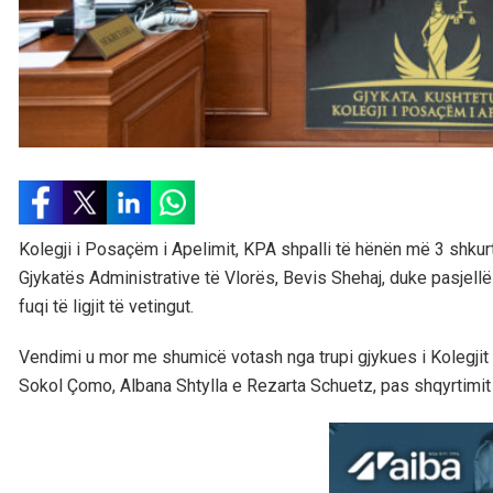
Kolegji i Posaçëm i Apelimit, KPA shpalli të hënën më 3 shkurt 
Gjykatës Administrative të Vlorës, Bevis Shehaj, duke pasjellë 
fuqi të ligjit të vetingut.
Vendimi u mor me shumicë votash nga trupi gjykues i Kolegjit
Sokol Çomo, Albana Shtylla e Rezarta Schuetz, pas shqyrtimit n