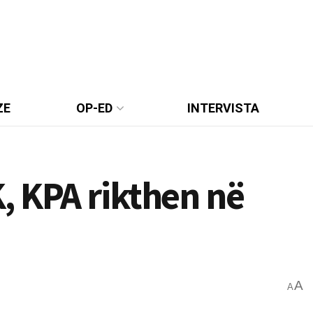
ZE
OP-ED
INTERVISTA
, KPA rikthen në
A
A