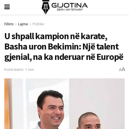
Fillimi
Lajme
Politikë
U shpall kampion në karate,
Basha uron Bekimin: Një talent
gjenial, na ka nderuar në Europë
A
Kohë leximi: 1 min
A