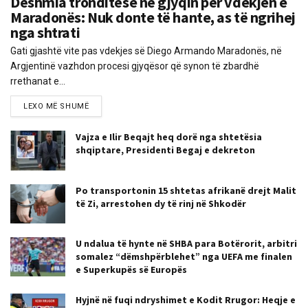
Dëshmia tronditëse në gjyqin për vdekjen e
Maradonës: Nuk donte të hante, as të ngrihej
nga shtrati
Gati gjashtë vite pas vdekjes së Diego Armando Maradonës, në
Argjentinë vazhdon procesi gjyqësor që synon të zbardhë
rrethanat e...
LEXO MË SHUMË
Vajza e Ilir Beqajt heq dorë nga shtetësia
shqiptare, Presidenti Begaj e dekreton
Po transportonin 15 shtetas afrikanë drejt Malit
të Zi, arrestohen dy të rinj në Shkodër
U ndalua të hynte në SHBA para Botërorit, arbitri
somalez “dëmshpërblehet” nga UEFA me finalen
e Superkupës së Europës
Hyjnë në fuqi ndryshimet e Kodit Rrugor: Heqje e