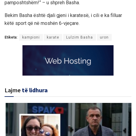
pamposhtshëm!” – u shpreh Basha.
Bekim Basha është djali gjeni i karatesë, i cili e ka filluar
këtë sport që në moshën 6-vjeçare.
Etiketa:
kampioni
karate
Lulzim Basha
uron
Lajme
të lidhura