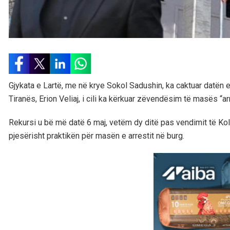
Gjykata e Lartë, me në krye Sokol Sadushin, ka caktuar datën e 
Tiranës, Erion Veliaj, i cili ka kërkuar zëvendësim të masës “a
Rekursi u bë më datë 6 maj, vetëm dy ditë pas vendimit të Ko
pjesërisht praktikën për masën e arrestit në burg.