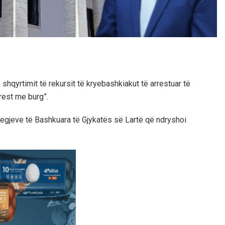
shqyrtimit të rekursit të kryebashkiakut të arrestuar të
rrest me burg”.
legjeve të Bashkuara të Gjykatës së Lartë që ndryshoi