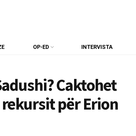
ZE
OP-ED
INTERVISTA
 Sadushi? Caktohet
 rekursit për Erion