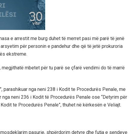
masa e arrestit me burg duhet të merret pasi më parë të jenë
t arsyetim për personin e pandehur dhe që të jetë prokuroria
asës ekstreme.
jt, megjithatë mbetet për tu parë se çfarë vendimi do të marrë
, parashikuar nga neni 238 i Kodit te Procedurës Penale, me
ar nga neni 236 i Kodit të Procedurës Penale ose “Detyrim për
i Kodit te Procedurës Penale”, thuhet në kërkesën e Veliajt.
h, mosdeklarim pasurie, shpërdorim detyre dhe futja e sendeve