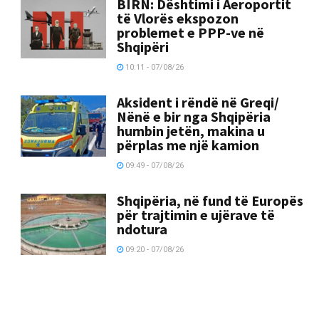
BIRN: Dështimi i Aeroportit
të Vlorës ekspozon
problemet e PPP-ve në
Shqipëri
10:11 - 07/08/26
Aksident i rëndë në Greqi/
Nënë e bir nga Shqipëria
humbin jetën, makina u
përplas me një kamion
09:49 - 07/08/26
Shqipëria, në fund të Europës
për trajtimin e ujërave të
ndotura
09:20 - 07/08/26