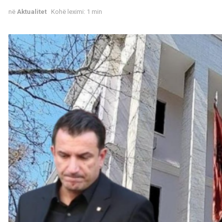
në
Aktualitet
Kohë leximi: 1 min