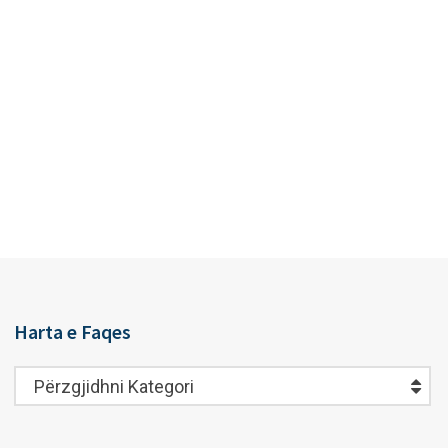
Harta e Faqes
Harta
Përzgjidhni Kategori
e
Faqes