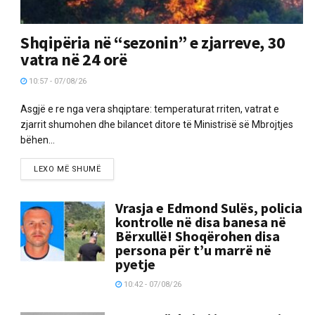
Shqipëria në “sezonin” e zjarreve, 30
vatra në 24 orë
10:57 - 07/08/26
Asgjë e re nga vera shqiptare: temperaturat rriten, vatrat e
zjarrit shumohen dhe bilancet ditore të Ministrisë së Mbrojtjes
bëhen...
LEXO MË SHUMË
Vrasja e Edmond Sulës, policia
kontrolle në disa banesa në
Bërxullë! Shoqërohen disa
persona për t’u marrë në
pyetje
10:42 - 07/08/26