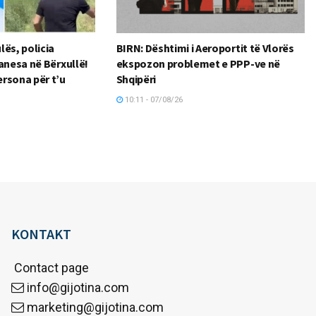
lës, policia
BIRN: Dështimi i Aeroportit të Vlorës
anesa në Bërxullë!
ekspozon problemet e PPP-ve në
rsona për t’u
Shqipëri
10:11 - 07/08/26
KONTAKT
Contact page
info@gijotina.com
marketing@gijotina.com