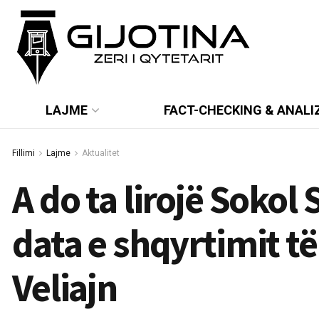
LAJME
FACT-CHECKING & ANALI
Fillimi
Lajme
Aktualitet
A do ta lirojë Sokol
data e shqyrtimit të
Veliajn