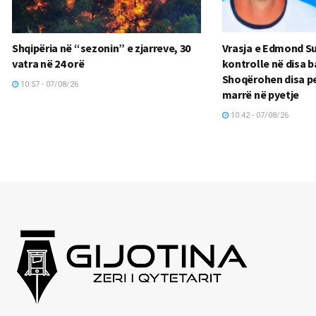
Shqipëria në “sezonin” e zjarreve, 30
Vrasja e Edmond Su
vatra në 24 orë
kontrolle në disa b
Shoqërohen disa pe
10:57 - 07/08/26
marrë në pyetje
10:42 - 07/08/26