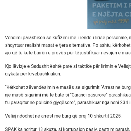
Vendimi parashikon se kufizimi më i rëndë i lirisë personale, 
shqyrtuar realisht masat e tjera alternative. Po ashtu, kërkohe
ajo që të ketë barrën e provës për të justifikuar nevojën e m
Kjo lëvizje e Sadushit është parë si taktikë për lirimin e Velia
gjykata për kryebashkiakun.
“Kërkohet zëvendësimin e masës se sigurimit “Arrest ne burg”
një masë sigurimi më të bute si “Garanci pasurore” parashiku
t’u paraqitur në policinë gjyqësore”, parashikuar nga neni 234 
Veliaj ndodhet në arrest me burg që prej 10 shkurtit 2025.
SPAK ka ngritur 13 akuza, si korrupsion pasiv, pastrim paras