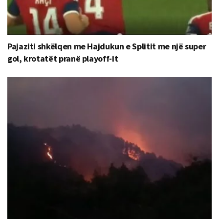
Pajaziti shkëlqen me Hajdukun e Splitit me një super
gol, krotatët pranë playoff-it