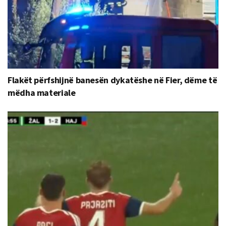
Flakët përfshijnë banesën dykatëshe në Fier, dëme të
mëdha materiale