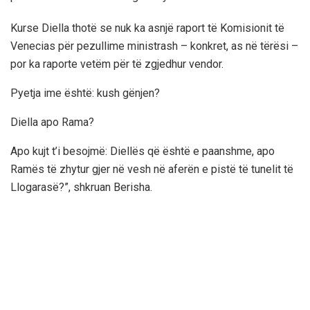
Kurse Diella thotë se nuk ka asnjë raport të Komisionit të
Venecias për pezullime ministrash – konkret, as në tërësi –
por ka raporte vetëm për të zgjedhur vendor.
Pyetja ime është: kush gënjen?
Diella apo Rama?
Apo kujt t’i besojmë: Diellës që është e paanshme, apo
Ramës të zhytur gjer në vesh në aferën e pistë të tunelit të
Llogarasë?”, shkruan Berisha.