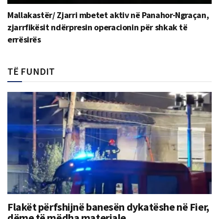
Mallakastër/ Zjarri mbetet aktiv në Panahor-Ngraçan,
zjarrfikësit ndërpresin operacionin për shkak të
errësirës
TË FUNDIT
Flakët përfshijnë banesën dykatëshe në Fier,
dëme të mëdha materiale