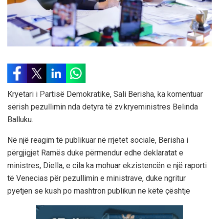
Kryetari i Partisë Demokratike, Sali Berisha, ka komentuar
sërish pezullimin nda detyra të zv.kryeministres Belinda
Balluku.
Në një reagim të publikuar në rrjetet sociale, Berisha i
përgjigjet Ramës duke përmendur edhe deklaratat e
ministres, Diella, e cila ka mohuar ekzistencën e një raporti
të Venecias për pezullimin e ministrave, duke ngritur
pyetjen se kush po mashtron publikun në këtë çështje