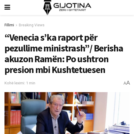
Fillimi
Breaking Views
“Venecia s’ka raport për
pezullime ministrash”/ Berisha
akuzon Ramën: Po ushtron
presion mbi Kushtetuesen
A
Kohë leximi: 1 min
A