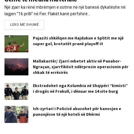
Një zjarr ka rënë mbrëmjen e sotme në një banesë dykatëshe në
lagjen “16 prilli” në Fier. Flakët kanë përfshirë...
LEXO MË SHUMË
Pajaziti shkëlqen me Hajdukun e Splitit me një
super gol, krotatët pranë playoff-it
Mallakastër/ Zjarri mbetet aktiv në Panahor-
Ngraçan, zjarrfikësit ndërpresin operacionin për
shkak të errësirës
Ekstradohet nga Kolumbia në Shqipëri “kimisti”
i drogës në Frakull, i dënuar me 14 vite burg
Ish-zyrtari i Policisë akuzohet për kanosjen e
punonjësve të një hoteli në Dhërmi