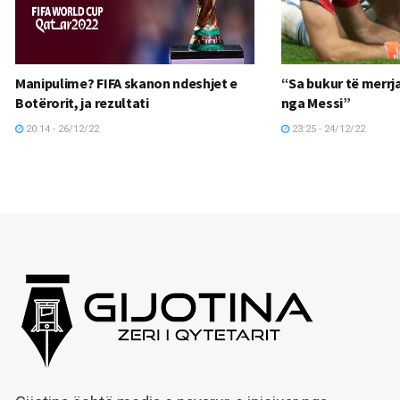
Manipulime? FIFA skanon ndeshjet e
“Sa bukur të merrja
Botërorit, ja rezultati
nga Messi”
20:14 - 26/12/22
23:25 - 24/12/22