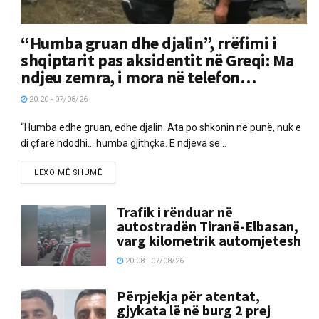
“Humba gruan dhe djalin”, rrëfimi i
shqiptarit pas aksidentit në Greqi: Ma
ndjeu zemra, i mora në telefon…
20:20 - 07/08/26
“Humba edhe gruan, edhe djalin. Ata po shkonin në punë, nuk e
di çfarë ndodhi… humba gjithçka. E ndjeva se...
LEXO MË SHUMË
Trafik i rënduar në
autostradën Tiranë-Elbasan,
varg kilometrik automjetesh
20:08 - 07/08/26
Përpjekja për atentat,
gjykata lë në burg 2 prej