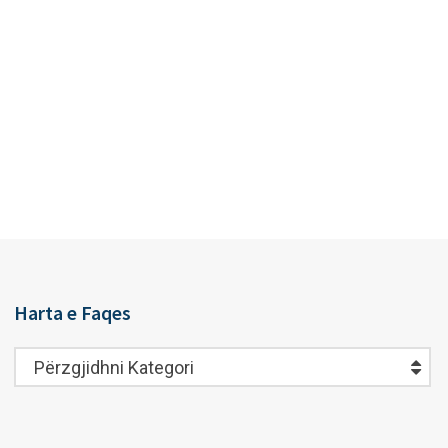
Harta e Faqes
Harta
Përzgjidhni Kategori
e
Faqes