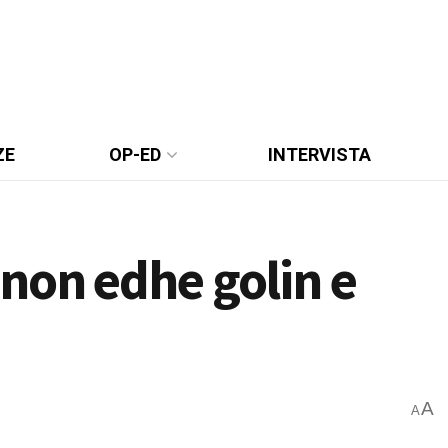
ZE
OP-ED
INTERVISTA
non edhe golin e
A
A