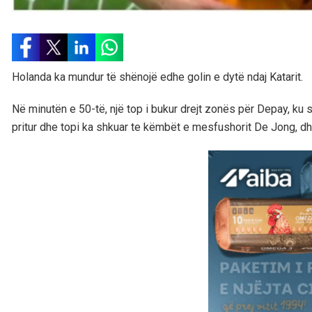
Holanda ka mundur të shënojë edhe golin e dytë ndaj Katarit.
Në minutën e 50-të, një top i bukur drejt zonës për Depay, ku s
pritur dhe topi ka shkuar te këmbët e mesfushorit De Jong, dhe 