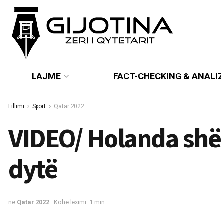
LAJME
FACT-CHECKING & ANALI
Fillimi
Sport
Qatar 2022
VIDEO/ Holanda shë
dytë
në
Qatar 2022
Kohë leximi: 1 min