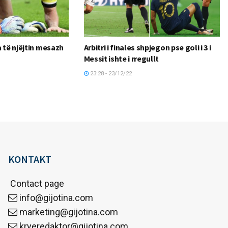
 të njëjtin mesazh
Arbitri i finales shpjegon pse goli i 3 i
Messit ishte i rregullt
23:28 - 23/12/22
KONTAKT
Contact page
info@gijotina.com
marketing@gijotina.com
kryeredaktor@gijotina.com