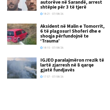
autorëve në Sarandë, arrest
shtëpie për 3 të tjerë
18:21 - 07/08/26
Aksident në Malin e Tomorrit,
6 të plagosur! Shoferi dhe e
shoqja përfundojnë te
‘Trauma’
18:15 - 07/08/26
IGJEO paralajmëron rrezik të
lartë zjarresh në 8 qarqe
gjatë fundjavës
17:57 - 07/08/26