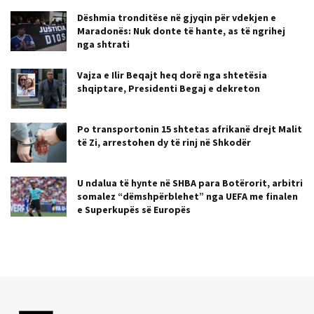
Dëshmia tronditëse në gjyqin për vdekjen e
Maradonës: Nuk donte të hante, as të ngrihej
nga shtrati
Vajza e Ilir Beqajt heq dorë nga shtetësia
shqiptare, Presidenti Begaj e dekreton
Po transportonin 15 shtetas afrikanë drejt Malit
të Zi, arrestohen dy të rinj në Shkodër
U ndalua të hynte në SHBA para Botërorit, arbitri
somalez “dëmshpërblehet” nga UEFA me finalen
e Superkupës së Europës