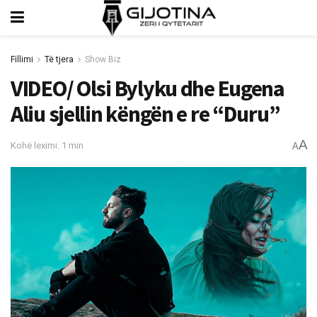
Fillimi
Të tjera
Show Biz
VIDEO/ Olsi Bylyku dhe Eugena
Aliu sjellin këngën e re “Duru”
A
Kohë leximi: 1 min
A