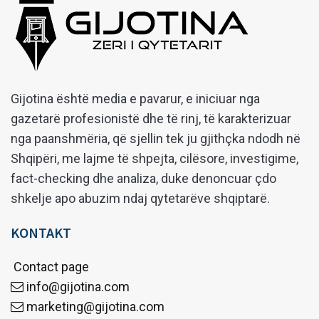
Gijotina është media e pavarur, e iniciuar nga
gazetarë profesionistë dhe të rinj, të karakterizuar
nga paanshmëria, që sjellin tek ju gjithçka ndodh në
Shqipëri, me lajme të shpejta, cilësore, investigime,
fact-checking dhe analiza, duke denoncuar çdo
shkelje apo abuzim ndaj qytetarëve shqiptarë.
KONTAKT
Contact page
info@gijotina.com
marketing@gijotina.com