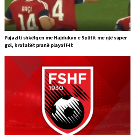
Pajaziti shkëlqen me Hajdukun e Splitit me një super
gol, krotatët pranë playoff-it