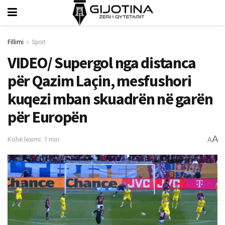
Fillimi
Sport
VIDEO/ Supergol nga distanca
për Qazim Laçin, mesfushori
kuqezi mban skuadrën në garën
për Europën
A
Kohë leximi: 1 min
A