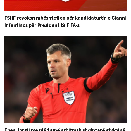
FSHF revokon mbështetjen për kandidaturën e Gianni
Infantinos për President të FIFA-s
Enea Jorgji me një trupë arbitrash shqiptarë gjykojnë