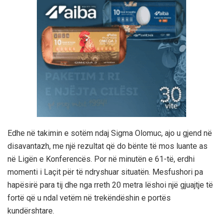
Edhe në takimin e sotëm ndaj Sigma Olomuc, ajo u gjend në
disavantazh, me një rezultat që do bënte të mos luante as
në Ligën e Konferencës. Por në minutën e 61-të, erdhi
momenti i Laçit për të ndryshuar situatën. Mesfushori pa
hapësirë para tij dhe nga rreth 20 metra lëshoi një gjuajtje të
fortë që u ndal vetëm në trekëndëshin e portës
kundërshtare.