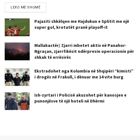
LEXO MË SHUMË
Pajaziti shkëlqen me Hajdukun e Splitit me një
super gol, krotatët pranë playoff-it
Mallakastër/ Zjarri mbetet aktiv në Panahor-
Ngraçan, zjarrfikësit ndërpresin operacionin për
shkak të errësirës
Ekstradohet nga Kolumbia në Shqipëri “kimisti”
i drogës në Frakull, i dënuar me 14 vite burg
Ish-zyrtari i Policisë akuzohet për kanosjen e
punonjësve të një hoteli në Dhërmi