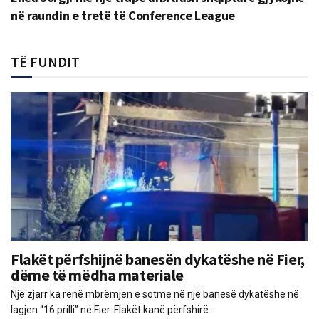
në raundin e tretë të Conference League
TË FUNDIT
Flakët përfshijnë banesën dykatëshe në Fier,
dëme të mëdha materiale
Një zjarr ka rënë mbrëmjen e sotme në një banesë dykatëshe në
lagjen “16 prilli” në Fier. Flakët kanë përfshirë...