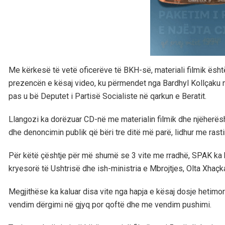
Me kërkesë të vetë oficerëve të BKH-së, materiali filmik është 
prezencën e kësaj video, ku përmendet nga Bardhyl Kollçaku n
pas u bë Deputet i Partisë Socialiste në qarkun e Beratit.
Llangozi ka dorëzuar CD-në me materialin filmik dhe njëherës
dhe denoncimin publik që bëri tre ditë më parë, lidhur me rastin
Për këtë çështje për më shumë se 3 vite me rradhë, SPAK ka ha
kryesorë të Ushtrisë dhe ish-ministria e Mbrojtjes, Olta Xhaçk
Megjithëse ka kaluar disa vite nga hapja e kësaj dosje hetimo
vendim dërgimi në gjyq por qoftë dhe me vendim pushimi.