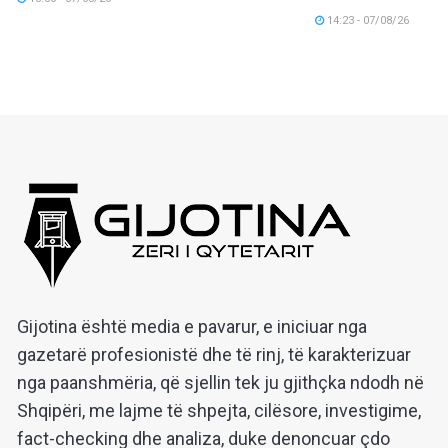
14:23 - 07/08/26
Gijotina është media e pavarur, e iniciuar nga
gazetarë profesionistë dhe të rinj, të karakterizuar
nga paanshmëria, që sjellin tek ju gjithçka ndodh në
Shqipëri, me lajme të shpejta, cilësore, investigime,
fact-checking dhe analiza, duke denoncuar çdo