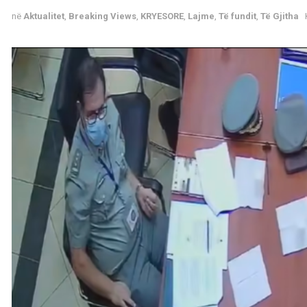
në
Aktualitet
,
Breaking Views
,
KRYESORE
,
Lajme
,
Të fundit
,
Të Gjitha