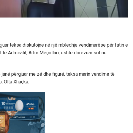
rgjuar teksa diskutojnë në një mbledhje vendimarëse për fatin e
të Admiralit, Artur Meçollari, është dorëzuar sot në
së janë përgjuar me zë dhe figurë, teksa marin vendime të
s, Olta Xhaçka.