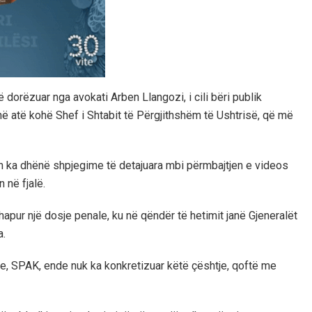
dorëzuar nga avokati Arben Llangozi, i cili bëri publik
ë atë kohë Shef i Shtabit të Përgjithshëm të Ushtrisë, që më
h ka dhënë shpjegime të detajuara mbi përmbajtjen e videos
 në fjalë.
pur një dosje penale, ku në qëndër të hetimit janë Gjeneralët
a.
re, SPAK, ende nuk ka konkretizuar këtë çështje, qoftë me