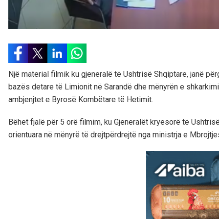
Një material filmik ku gjeneralë të Ushtrisë Shqiptare, janë pë
bazës detare të Limionit në Sarandë dhe mënyrën e shkarkimit 
ambjenjtet e Byrosë Kombëtare të Hetimit.
Bëhet fjalë për 5 orë filmim, ku Gjeneralët kryesorë të Ushtri
orientuara në mënyrë të drejtpërdrejtë nga ministrja e Mbrojtje