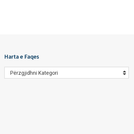
Harta e Faqes
Harta
Përzgjidhni Kategori
e
Faqes