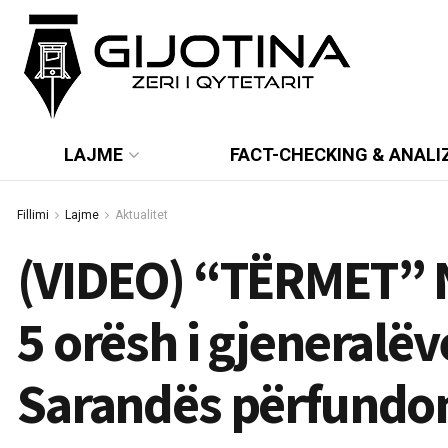
LAJME
FACT-CHECKING & ANALI
Fillimi
Lajme
Aktualitet
(VIDEO) “TËRMET” 
5 orësh i gjeneralëv
Sarandës përfundo