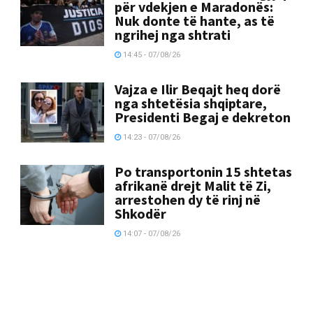
për vdekjen e Maradonës:
Nuk donte të hante, as të
ngrihej nga shtrati
14:45 - 07/08/26
Vajza e Ilir Beqajt heq dorë
nga shtetësia shqiptare,
Presidenti Begaj e dekreton
14:23 - 07/08/26
Po transportonin 15 shtetas
afrikanë drejt Malit të Zi,
arrestohen dy të rinj në
Shkodër
14:07 - 07/08/26