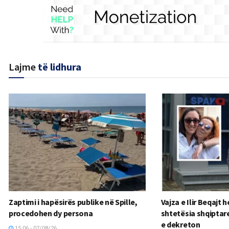
Lajme
të lidhura
Zaptimi i hapësirës publike në Spille,
Vajza e Ilir Beqajt 
procedohen dy persona
shtetësia shqiptare
e dekreton
15:06 - 07/08/26