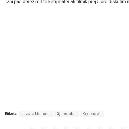
Tani pas dorëzimit të këtij materiali filmik prej 5 orë diskutim
Etiketa:
baza e Limionit
Gjeneralet
Kryesore1