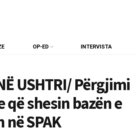
ZE
OP-ED
INTERVISTA
NË USHTRI/ Përgjimi
e që shesin bazën e
n në SPAK