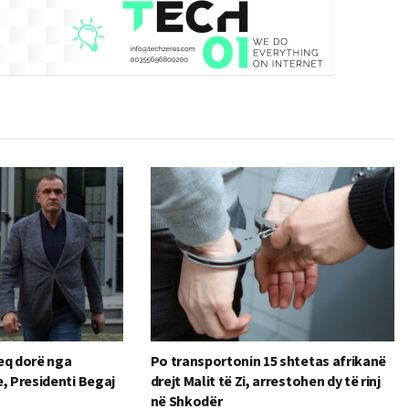
heq dorë nga
Po transportonin 15 shtetas afrikanë
, Presidenti Begaj
drejt Malit të Zi, arrestohen dy të rinj
në Shkodër