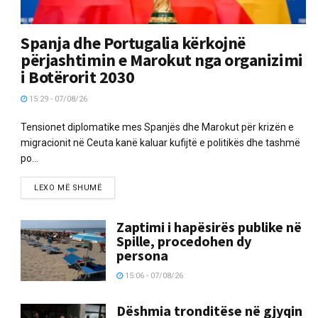
Spanja dhe Portugalia kërkojnë
përjashtimin e Marokut nga organizimi
i Botërorit 2030
15:29 - 07/08/26
Tensionet diplomatike mes Spanjës dhe Marokut për krizën e
migracionit në Ceuta kanë kaluar kufijtë e politikës dhe tashmë
po...
LEXO MË SHUMË
Zaptimi i hapësirës publike në
Spille, procedohen dy
persona
15:06 - 07/08/26
Dëshmia tronditëse në gjyqin