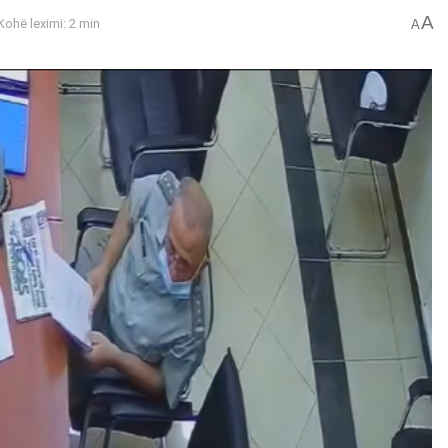
A
Kohë leximi: 2 min
A