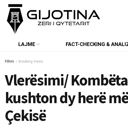
LAJME
FACT-CHECKING & ANALI
Fillimi
Breaking Views
Vlerësimi/ Kombëtar
kushton dy herë më
Çekisë