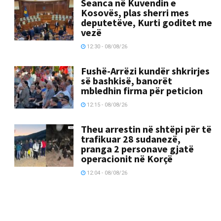
Seanca në Kuvendin e
Kosovës, plas sherri mes
deputetëve, Kurti goditet me
vezë
12:30 - 08/08/26
Fushë-Arrëzi kundër shkrirjes
së bashkisë, banorët
mbledhin firma për peticion
12:15 - 08/08/26
Theu arrestin në shtëpi për të
trafikuar 28 sudanezë,
pranga 2 personave gjatë
operacionit në Korçë
12:04 - 08/08/26