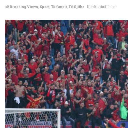
në
Breaking Views
,
Sport
,
Të fundit
,
Të Gjitha
Kohë leximi: 1 min