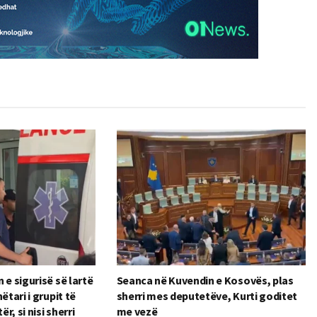
 e sigurisë së lartë
Seanca në Kuvendin e Kosovës, plas
ëtari i grupit të
sherri mes deputetëve, Kurti goditet
ër, si nisi sherri
me vezë