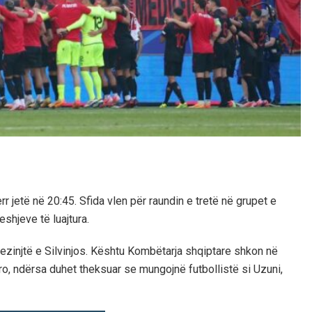
r jetë në 20:45. Sfida vlen për raundin e tretë në grupet e
shjeve të luajtura.
ezinjtë e Silvinjos. Kështu Kombëtarja shqiptare shkon në
ro, ndërsa duhet theksuar se mungojnë futbollistë si Uzuni,