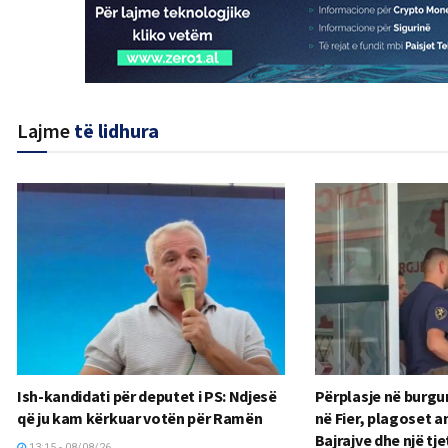
Lajme
të lidhura
Ish-kandidati për deputet i PS: Ndjesë
Përplasje në burgun
që ju kam kërkuar votën për Ramën
në Fier, plagoset an
Bajrajve dhe një tjet
13:15 - 08/08/26