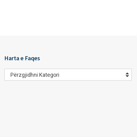
Harta e Faqes
Harta
Përzgjidhni Kategori
e
Faqes