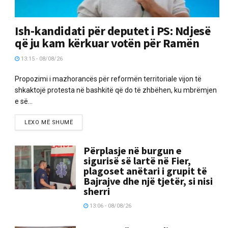
Ish-kandidati për deputet i PS: Ndjesë
që ju kam kërkuar votën për Ramën
13:15 - 08/08/26
Propozimi i mazhorancës për reformën territoriale vijon të
shkaktojë protesta në bashkitë që do të zhbëhen, ku mbrëmjen
e së...
LEXO MË SHUMË
Përplasje në burgun e
sigurisë së lartë në Fier,
plagoset anëtari i grupit të
Bajrajve dhe një tjetër, si nisi
sherri
13:06 - 08/08/26