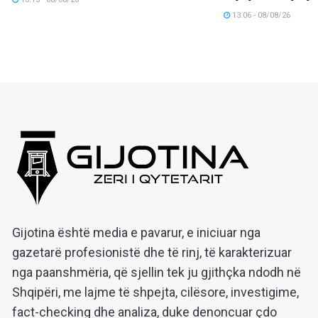
13:06 - 08/08/26
Gijotina është media e pavarur, e iniciuar nga
gazetarë profesionistë dhe të rinj, të karakterizuar
nga paanshmëria, që sjellin tek ju gjithçka ndodh në
Shqipëri, me lajme të shpejta, cilësore, investigime,
fact-checking dhe analiza, duke denoncuar çdo