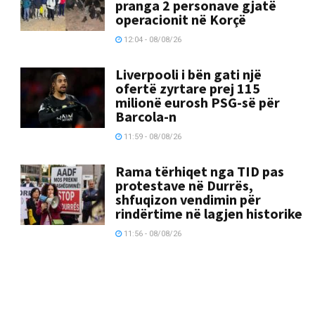
pranga 2 personave gjatë
operacionit në Korçë
12:04 - 08/08/26
Liverpooli i bën gati një
ofertë zyrtare prej 115
milionë eurosh PSG-së për
Barcola-n
11:59 - 08/08/26
Rama tërhiqet nga TID pas
protestave në Durrës,
shfuqizon vendimin për
rindërtime në lagjen historike
11:56 - 08/08/26