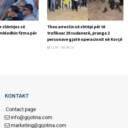
 shkrirjes së
Theu arrestin në shtëpi për të
mbledhin firma për
trafikuar 28 sudanezë, pranga 2
personave gjatë operacionit në Korçë
12:04 - 08/08/26
KONTAKT
Contact page
info@gijotina.com
marketing@gijotina.com