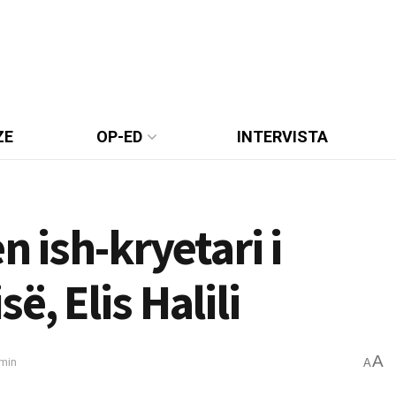
ZE
OP-ED
INTERVISTA
n ish-kryetari i
, Elis Halili
A
 min
A