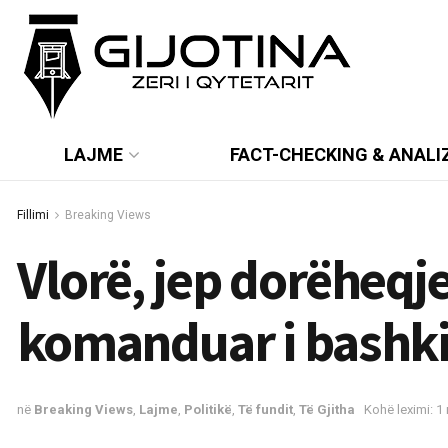
LAJME
FACT-CHECKING & ANALI
Fillimi
Breaking Views
Vlorë, jep dorëheqje
komanduar i bashkisë
në
Breaking Views
,
Lajme
,
Politikë
,
Të fundit
,
Të Gjitha
Kohë leximi: 1