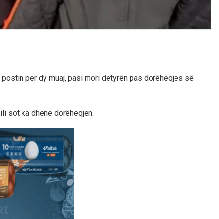
ti postin për dy muaj, pasi mori detyrën pas dorëheqjes së
lili sot ka dhënë dorëheqjen.