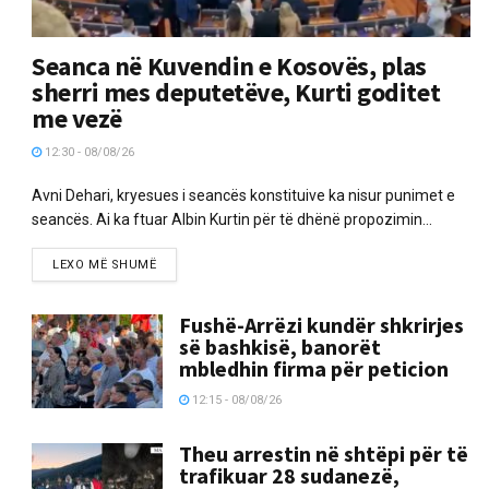
Seanca në Kuvendin e Kosovës, plas
sherri mes deputetëve, Kurti goditet
me vezë
12:30 - 08/08/26
Avni Dehari, kryesues i seancës konstituive ka nisur punimet e
seancës. Ai ka ftuar Albin Kurtin për të dhënë propozimin...
LEXO MË SHUMË
Fushë-Arrëzi kundër shkrirjes
së bashkisë, banorët
mbledhin firma për peticion
12:15 - 08/08/26
Theu arrestin në shtëpi për të
trafikuar 28 sudanezë,