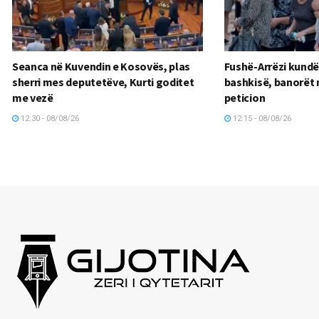
Seanca në Kuvendin e Kosovës, plas
Fushë-Arrëzi kundër
sherri mes deputetëve, Kurti goditet
bashkisë, banorët 
me vezë
peticion
12:30 - 08/08/26
12:15 - 08/08/26