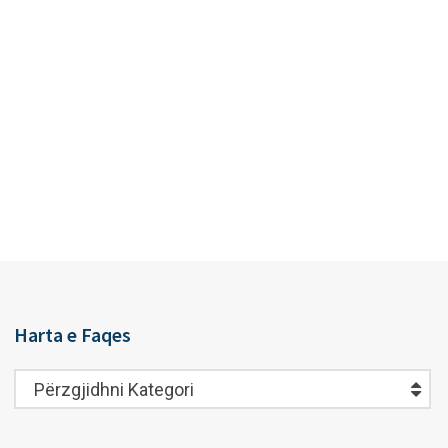
Harta e Faqes
Harta
Përzgjidhni Kategori
e
Faqes