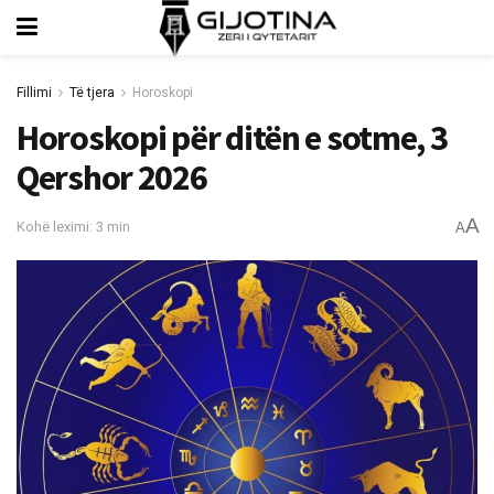
Fillimi
Të tjera
Horoskopi
Horoskopi për ditën e sotme, 3
Qershor 2026
A
Kohë leximi: 3 min
A