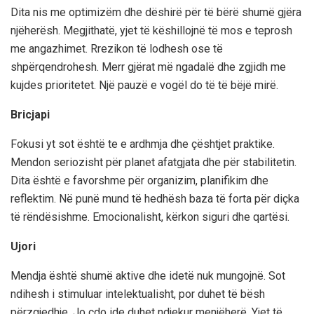
Dita nis me optimizëm dhe dëshirë për të bërë shumë gjëra
njëherësh. Megjithatë, yjet të këshillojnë të mos e teprosh
me angazhimet. Rrezikon të lodhesh ose të
shpërqendrohesh. Merr gjërat më ngadalë dhe zgjidh me
kujdes prioritetet. Një pauzë e vogël do të të bëjë mirë.
Bricjapi
Fokusi yt sot është te e ardhmja dhe çështjet praktike.
Mendon seriozisht për planet afatgjata dhe për stabilitetin.
Dita është e favorshme për organizim, planifikim dhe
reflektim. Në punë mund të hedhësh baza të forta për diçka
të rëndësishme. Emocionalisht, kërkon siguri dhe qartësi.
Ujori
Mendja është shumë aktive dhe idetë nuk mungojnë. Sot
ndihesh i stimuluar intelektualisht, por duhet të bësh
përzgjedhje. Jo çdo ide duhet ndjekur menjëherë. Yjet të