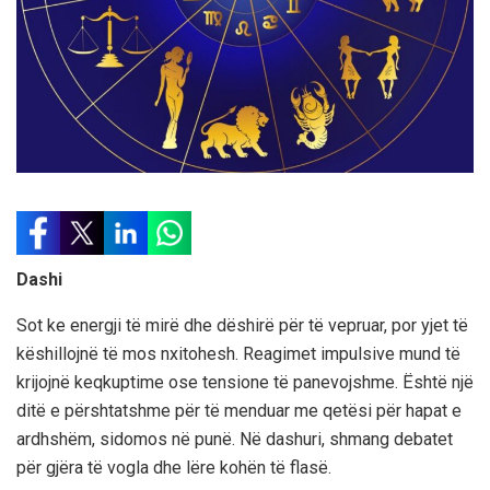
Dashi
Sot ke energji të mirë dhe dëshirë për të vepruar, por yjet të
këshillojnë të mos nxitohesh. Reagimet impulsive mund të
krijojnë keqkuptime ose tensione të panevojshme. Është një
ditë e përshtatshme për të menduar me qetësi për hapat e
ardhshëm, sidomos në punë. Në dashuri, shmang debatet
për gjëra të vogla dhe lëre kohën të flasë.