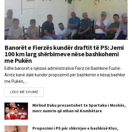
Banorët e Fierzës kundër draftit të PS: Jemi
100 km larg shërbimeve nëse bashkohemi
me Pukën
Edhe banorët e njësisë administrative Fierz në Bashkinë Fushë-
Arrëz kanë dalë kundër propozimit për bashkimin e kësaj bashkie
me Pukën,...
LEXO MË SHUMË
Mirlind Daku prezantohet te Spartaku i Moskës,
merr numrin që mban në Kombëtare
Propozimi i PS për shkrirjen e bashkisë Klos,