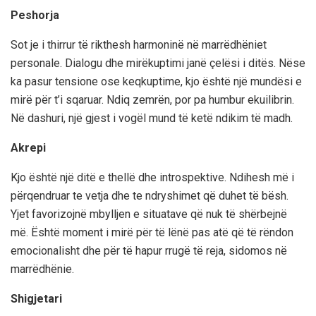
Peshorja
Sot je i thirrur të rikthesh harmoninë në marrëdhëniet
personale. Dialogu dhe mirëkuptimi janë çelësi i ditës. Nëse
ka pasur tensione ose keqkuptime, kjo është një mundësi e
mirë për t’i sqaruar. Ndiq zemrën, por pa humbur ekuilibrin.
Në dashuri, një gjest i vogël mund të ketë ndikim të madh.
Akrepi
Kjo është një ditë e thellë dhe introspektive. Ndihesh më i
përqendruar te vetja dhe te ndryshimet që duhet të bësh.
Yjet favorizojnë mbylljen e situatave që nuk të shërbejnë
më. Është moment i mirë për të lënë pas atë që të rëndon
emocionalisht dhe për të hapur rrugë të reja, sidomos në
marrëdhënie.
Shigjetari