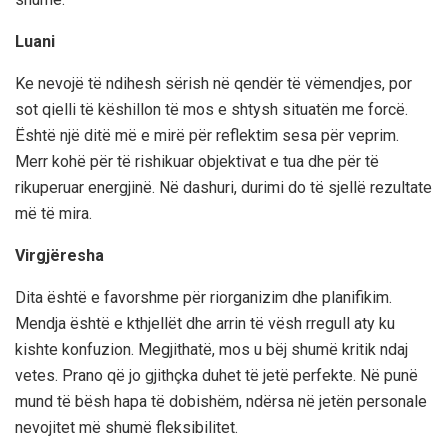
Luani
Ke nevojë të ndihesh sërish në qendër të vëmendjes, por
sot qielli të këshillon të mos e shtysh situatën me forcë.
Është një ditë më e mirë për reflektim sesa për veprim.
Merr kohë për të rishikuar objektivat e tua dhe për të
rikuperuar energjinë. Në dashuri, durimi do të sjellë rezultate
më të mira.
Virgjëresha
Dita është e favorshme për riorganizim dhe planifikim.
Mendja është e kthjellët dhe arrin të vësh rregull aty ku
kishte konfuzion. Megjithatë, mos u bëj shumë kritik ndaj
vetes. Prano që jo gjithçka duhet të jetë perfekte. Në punë
mund të bësh hapa të dobishëm, ndërsa në jetën personale
nevojitet më shumë fleksibilitet.