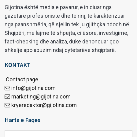
Gijotina është media e pavarur, e iniciuar nga
gazetarë profesionistë dhe të rinj, të karakterizuar
nga paanshmëria, që sjellin tek ju gjithçka ndodh në
Shqipëri, me lajme të shpejta, cilësore, investigime,
fact-checking dhe analiza, duke denoncuar çdo
shkelje apo abuzim ndaj qytetarëve shqiptarë.
KONTAKT
Contact page
info@gijotina.com
marketing@gijotina.com
kryeredaktor@gijotina.com
Harta e Faqes
Harta