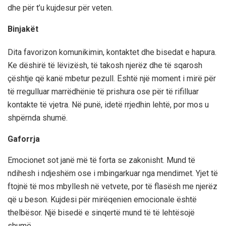
dhe për t’u kujdesur për veten.
Binjakët
Dita favorizon komunikimin, kontaktet dhe bisedat e hapura.
Ke dëshirë të lëvizësh, të takosh njerëz dhe të sqarosh
çështje që kanë mbetur pezull. Është një moment i mirë për
të rregulluar marrëdhënie të prishura ose për të rifilluar
kontakte të vjetra. Në punë, idetë rrjedhin lehtë, por mos u
shpërnda shumë.
Gaforrja
Emocionet sot janë më të forta se zakonisht. Mund të
ndihesh i ndjeshëm ose i mbingarkuar nga mendimet. Yjet të
ftojnë të mos mbyllesh në vetvete, por të flasësh me njerëz
që u beson. Kujdesi për mirëqenien emocionale është
thelbësor. Një bisedë e sinqertë mund të të lehtësojë
shumë.