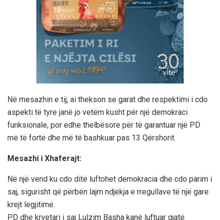
Në mesazhin e tij, ai thekson se garat dhe respektimi i cdo
aspekti të tyre janë jo vetëm kusht për një demokraci
funksionale, por edhe thelbësore për të garantuar një PD
më të fortë dhe më të bashkuar pas 13 Qërshorit.
Mesazhi i Xhaferajt:
Në një vend ku cdo ditë luftohet demokracia dhe cdo parim i
saj, sigurisht që përbën lajm ndjekja e rregullave të një gare
krejt legjitime.
PD dhe kryetari i saj Lulzim Basha kanë luftuar gjatë