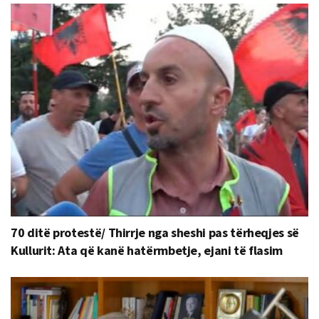
70 ditë protestë/ Thirrje nga sheshi pas tërheqjes së
Kullurit: Ata që kanë hatërmbetje, ejani të flasim