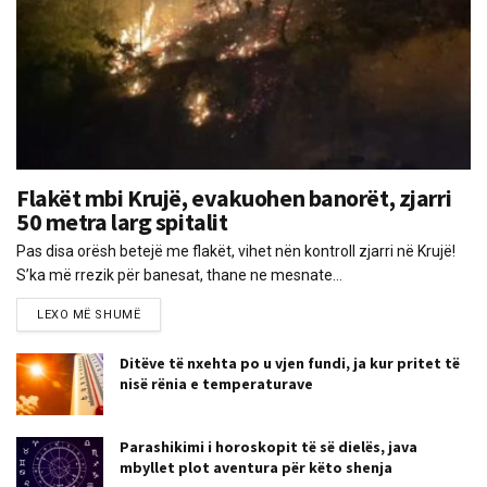
Flakët mbi Krujë, evakuohen banorët, zjarri
50 metra larg spitalit
Pas disa orësh betejë me flakët, vihet nën kontroll zjarri në Krujë!
S’ka më rrezik për banesat, thane ne mesnate...
LEXO MË SHUMË
Ditëve të nxehta po u vjen fundi, ja kur pritet të
nisë rënia e temperaturave
Parashikimi i horoskopit të së dielës, java
mbyllet plot aventura për këto shenja