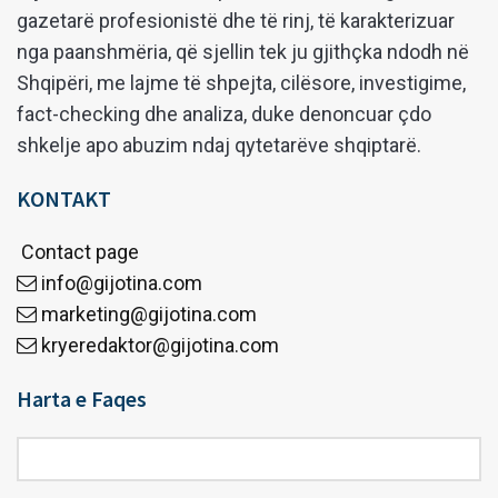
gazetarë profesionistë dhe të rinj, të karakterizuar
nga paanshmëria, që sjellin tek ju gjithçka ndodh në
Shqipëri, me lajme të shpejta, cilësore, investigime,
fact-checking dhe analiza, duke denoncuar çdo
shkelje apo abuzim ndaj qytetarëve shqiptarë.
KONTAKT
Contact page
info@gijotina.com
marketing@gijotina.com
kryeredaktor@gijotina.com
Harta e Faqes
Harta
e