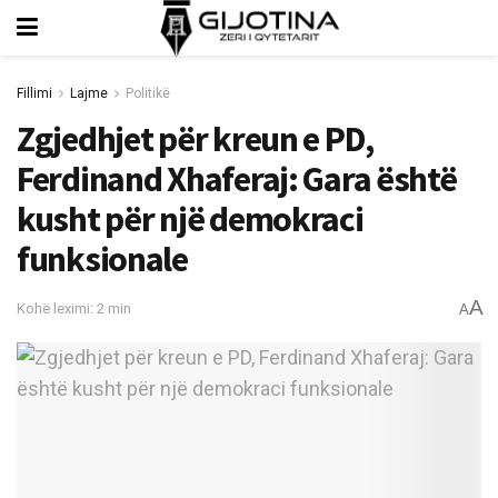
Fillimi
Lajme
Politikë
Zgjedhjet për kreun e PD,
Ferdinand Xhaferaj: Gara është
kusht për një demokraci
funksionale
A
Kohë leximi: 2 min
A