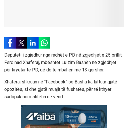
Deputeti i zgjedhur nga radhët e PD në zgjedhjet e 25 prillit,
Ferdinad Xhaferaj, mbështet Lulzim Bashën në zgjedhjet
për kryetar të PD, që do të mbahen më 13 qershor.
Xhaferaj shkruan në “Facebook” se Basha ka luftuar gjatë
opozitës, si dhe gjatë muajit të fushatës, për të kthyer
sadopak normalitetin në vend.