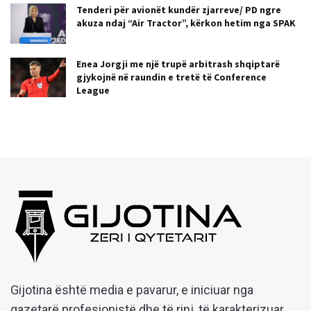
Tenderi për avionët kundër zjarreve/ PD ngre
akuza ndaj “Air Tractor”, kërkon hetim nga SPAK
Enea Jorgji me një trupë arbitrash shqiptarë
gjykojnë në raundin e tretë të Conference
League
Gijotina është media e pavarur, e iniciuar nga
gazetarë profesionistë dhe të rinj, të karakterizuar