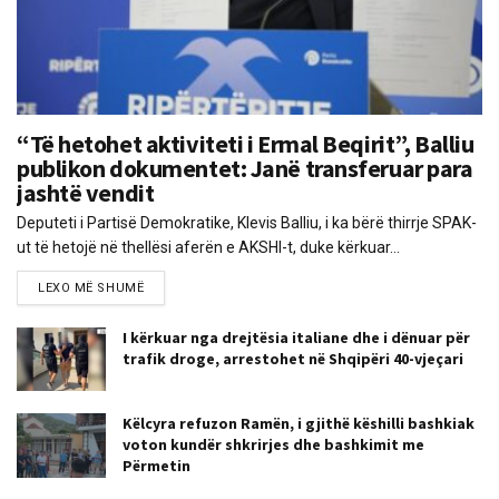
“Të hetohet aktiviteti i Ermal Beqirit”, Balliu
publikon dokumentet: Janë transferuar para
jashtë vendit
Deputeti i Partisë Demokratike, Klevis Balliu, i ka bërë thirrje SPAK-
ut të hetojë në thellësi aferën e AKSHI-t, duke kërkuar...
LEXO MË SHUMË
I kërkuar nga drejtësia italiane dhe i dënuar për
trafik droge, arrestohet në Shqipëri 40-vjeçari
Këlcyra refuzon Ramën, i gjithë këshilli bashkiak
voton kundër shkrirjes dhe bashkimit me
Përmetin