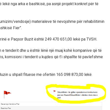
 lekë nga arka e bashkisë, pa asnjë projekt konkret për të
(furnizim/vendosje) materialeve të nevojshme për rehabilitimin
shkisë Fier”.
garinë e Paqsor Buzit është 249 470 651,00 lekë pa TVSH.
n e tenderit dhe u është lënë një muaj kohë kompanive që të
, komisioni i tenderit u kujdes që t’i shpallte të pavlefshme
in u shpall fituese me ofertën 165 098 873,00 lekë.