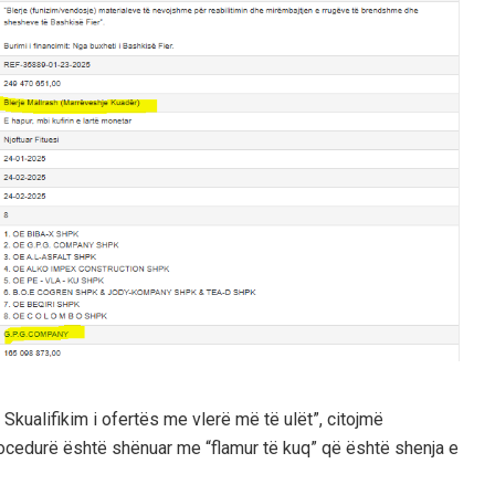
 Skualifikim i ofertës me vlerë më të ulët”, citojmë
rocedurë është shënuar me “flamur të kuq” që është shenja e