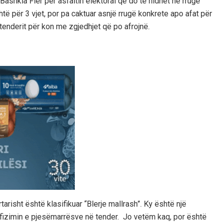
Bashkia Fier për asfaltin elektoral që do të hidhet në rrugë
ë për 3 vjet, por pa caktuar asnjë rrugë konkrete apo afat për
ë tenderit për kon me zgjedhjet që po afrojnë.
arisht është klasifikuar “Blerje mallrash”. Ky është një
kufizimin e pjesëmarrësve në tender. Jo vetëm kaq, por është