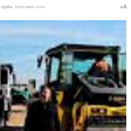
A
 Gjitha
Kohë leximi: 6 min
A