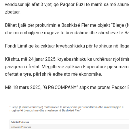
vendosur një afat 3 vjet, që Paqsor Buzi të marrë sa më shumë
zbatuar.
Bëhet fjalë për prokurimin e Bashkisë Fier me objekt “Blerje 
dhe mirëmbajtjen e rrugëve të brendshme dhe shesheve të Ba
Fondi Limit që ka caktuar kryebashkiaku për të xhiruar në llo
Kështu, më 24 janar 2025, kryebashkiaku ka urdhëruar njoftimi
paraqesin ofertat. Megjithëse aplikuan 8 operatorë pjesëmarrës
ofertat e tyre, përfshirë edhe ato më ekonomike.
Më 18 mars 2025, “G.P.G.COMPANY” shpk me pronar Paqsor Buz