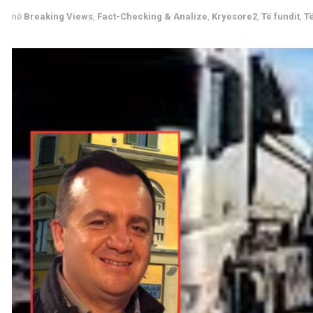
në
Breaking Views
,
Fact-Checking & Analize
,
Kryesore2
,
Të fundit
,
Të