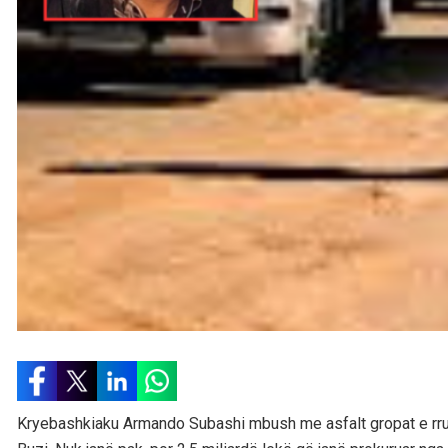
Kryebashkiaku Armando Subashi mbush me asfalt gropat e rrugë