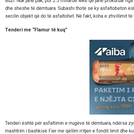
Buzi. Nuk janë pak, por 2.5 miliardë lekë që janë prokuruar nga 
dhe sheshe të dëmtuara. Subashi thotë se ky asfaltobeton ësht
secilin objekt që do të asfaltohet. Në fakt, koha e zhvillimit t
Tenderi me “Flamur të kuq”
Tenderi është për asfaltimin e rrugëve të dëmtuara, ndërsa zyrt
mashtrim i bashkisë Fier me qëllim rritjen e fondit limit dhe 