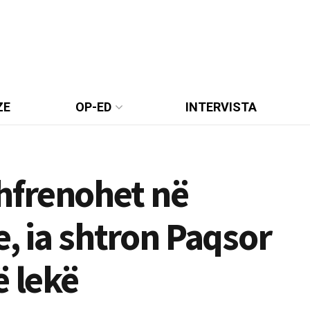
ZE
OP-ED
INTERVISTA
hfrenohet në
e, ia shtron Paqsor
ë lekë