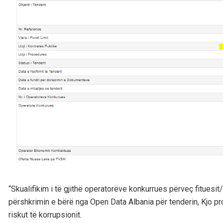
“Skualifikim i të gjithë operatorëve konkurrues përveç fituesit/
përshkrimin e bërë nga Open Data Albania për tenderin, Kjo p
riskut të korrupsionit.