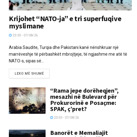
Krijohet “NATO-ja” e tri superfuqive
myslimane
23:30 - 07/08/26
Arabia Saudite, Turqia dhe Pakistani kanë nënshkruar një
marrëveshje të përbashkët mbrojtjeje, të ngjashme me atë të
NATO-s, sipas së...
LEXO MË SHUMË
“Rama jepe dorëheqjen”,
mesazhi në Bulevard për
Prokurorinë e Posaçme:
SPAK, ç’pret?
23:03 - 07/08/26
Banorët e Memaliajit