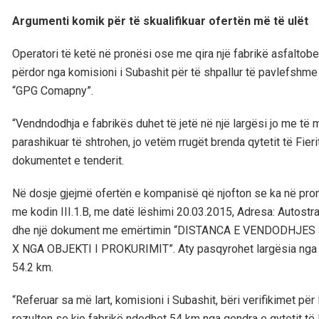
Argumenti komik për të skualifikuar ofertën më të ulët
Operatori të ketë në pronësi ose me qira një fabrikë asfaltobe
përdor nga komisioni i Subashit për të shpallur të pavlefshm
“GPG Comapny”.
“Vendndodhja e fabrikës duhet të jetë në një largësi jo me të 
parashikuar të shtrohen, jo vetëm rrugët brenda qytetit të Fieri
dokumentet e tenderit.
Në dosje gjejmë ofertën e kompanisë që njofton se ka në pro
me kodin III.1.B, me datë lëshimi 20.03.2015, Adresa: Autostr
dhe një dokument me emërtimin “DISTANCA E VENDODHJE
X NGA OBJEKTI I PROKURIMIT”. Aty pasqyrohet largësia nga fabr
54.2 km.
“Referuar sa më lart, komisioni i Subashit, bëri verifikimet për 
rezulton se kjo fabrikë ndodhet 54 km nga qendra e qytetit të 