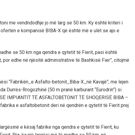
toni me vendndodhje jo më larg se 50 km. Ky është kriteri i
e ofertën e kompanisë BIBA-X që është më e ulët se ajo e
madhe se 50 km nga qendra e qytetit të Fierit, pasi është
t, por edhe në njësitë administrative të Bashkisë Fier”, citojmë
nësi “Fabrikën_e Asfalto-betonit_Biba-X_në Kavajë”, me lejen
ada Durrës-Rrogozhinë (50 m pranë karburant “Eurodrin”) si
S SË IMPIANTIT TË ASFALTOBETONIT TË SHOQERISË BIBA –
ika e asfaltobetonit deri në qendrën e qytetit të Fierit prej
largësinë e kësaj fabrike nga qendra e qytetit të Fierit, ku
Fierit. Pra, ka një largësi më të madhe se 50 km, në