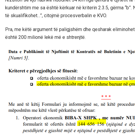
kundërshtim me sa është kërkuar në kriterin 2.3.5, gërma “b”
të skualifikohet…”, citojmë procesverbalin e KVO.
Pra, me këtë argument të paligjshëm dhe qesharak eliminohet 
është 200 milionë lekë më e shtrenjtë.