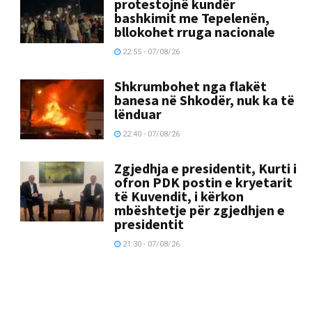
protestojnë kundër
bashkimit me Tepelenën,
bllokohet rruga nacionale
22:55 - 07/08/26
Shkrumbohet nga flakët
banesa në Shkodër, nuk ka të
lënduar
22:40 - 07/08/26
Zgjedhja e presidentit, Kurti i
ofron PDK postin e kryetarit
të Kuvendit, i kërkon
mbështetje për zgjedhjen e
presidentit
21:30 - 07/08/26